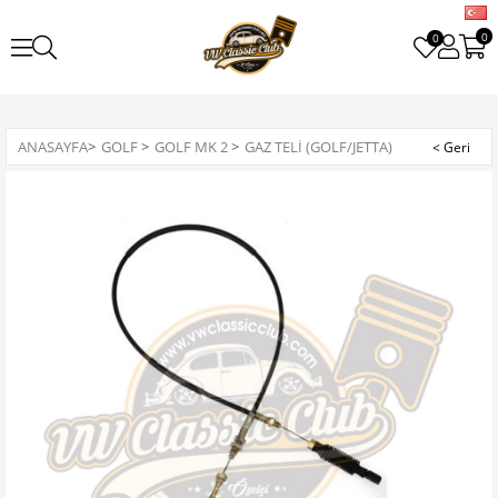
0
0
ANASAYFA
>
GOLF
>
GOLF MK 2
>
GAZ TELI (GOLF/JETTA)