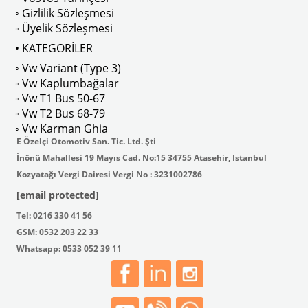
◦ Gizlilik Sözleşmesi
◦ Üyelik Sözleşmesi
• KATEGORİLER
◦ Vw Variant (Type 3)
◦ Vw Kaplumbağalar
◦ Vw T1 Bus 50-67
◦ Vw T2 Bus 68-79
◦ Vw Karman Ghia
E Özelçi Otomotiv San. Tic. Ltd. Şti
İnönü Mahallesi 19 Mayıs Cad. No:15 34755 Atasehir, Istanbul
Kozyatağı Vergi Dairesi Vergi No : 3231002786
[email protected]
Tel: 0216 330 41 56
GSM: 0532 203 22 33
Whatsapp: 0533 052 39 11