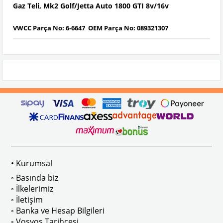
Gaz Teli, Mk2 Golf/Jetta Auto 1800 GTI 8v/16v
VWCC Parça No:
6-6647
OEM Parça No:
089321307
• Kurumsal
◦ Basında biz
◦ İlkelerimiz
◦ İletişim
◦ Banka ve Hesap Bilgileri
◦ Vosvos Tarihçesi