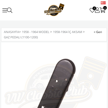
0
0
ANASAYFA
>
1958 - 1964 MODEL
>
1958-1964 İÇ AKSAM
>
GAZ PEDALI (1100-1200)