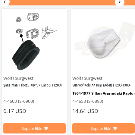
Wolfsburgwest
Wolfsburgwest
Sunroof Kolu Alt Kaşı (Adet) (1200-1300-1302-1303)
Şanzıman Takozu Kuyruk Lastiği (1200) 
mbağa Modelleri İle Uyumludur
1964-1977 Yılları Arasındaki Kapl
4-4603 (S-6900)
4-4658 (S-6893)
1961-1979 Yılları Arasındaki Kaplumbağa Modelleri İle Uyumludur
6.17 USD
14.64 USD
ri İle Uyumludur
1200-1300-1302-1303 Kaplumbağa 
Sepete Ekle
Sepete Ekle
1200 - 1300 - 1302 - 1303 Kaplumbağa Modelleri İle Uyumludur