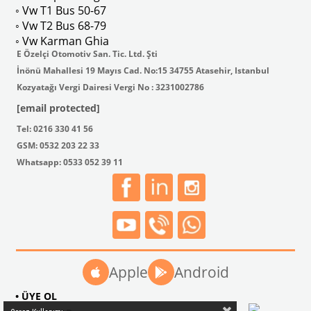
◦ Vw T1 Bus 50-67
◦ Vw T2 Bus 68-79
◦ Vw Karman Ghia
E Özelçi Otomotiv San. Tic. Ltd. Şti
İnönü Mahallesi 19 Mayıs Cad. No:15 34755 Atasehir, Istanbul
Kozyatağı Vergi Dairesi Vergi No : 3231002786
[email protected]
Tel: 0216 330 41 56
GSM: 0532 203 22 33
Whatsapp: 0533 052 39 11
Apple
Android
• ÜYE OL