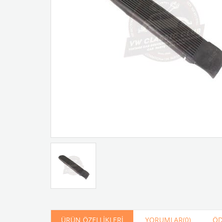
Artır
Azalt
ÜRÜN ÖZELLIKLERI
YORUMLAR
(0)
ÖD