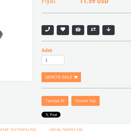
Fiyat
11.59 USD
Adet
Tavsiye Et
Yorum Yaz
EME SEÇENEKLERI
ÜRÜN ÖNERILERI