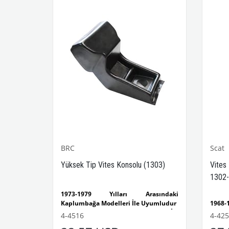
BRC
Scat
-1302-
Yüksek Tip Vites Konsolu (1303)
Vites
1302-
sındaki
1973-1979 Yılları Arasındaki
yumludur
Kaplumbağa Modelleri İle Uyumludur
1968
lumbağa
1303 Kaplumbağa Modelleri İle
Kaplu
4-4516
4-42
Uyumludur
1300