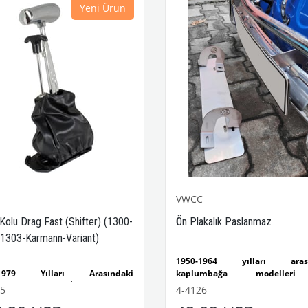
Yeni Ürün
VWCC
 Kolu Drag Fast (Shifter) (1300-
Ön Plakalık Paslanmaz
1303-Karmann-Variant)
1950-1964 yılları arası
-1979 Yılları Arasındaki
kaplumbağa modelleri
mbağa Modelleri İle Uyumludur
uyumludur.
55
4-4126
-1302-1303 Kaplumbağa
VW logolu 2 adet ayak ve 1 ad