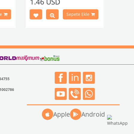
1.46 USD
Kaplumbağa Modelleri İle Uyumludur
ştir.
1960-1967 Yılları Arasındaki T1
Modelleri İle Uyumludur
e
Sepete Ekle
1968-1979 Yılları Arasındaki T2
Modelleri İle Uyumludur
T2 A ve T2 B Kasa İle Uyumludur
VWCC Parça No : 2-2067 OEM Parça No
: -
 34755
31002786
Apple
Android