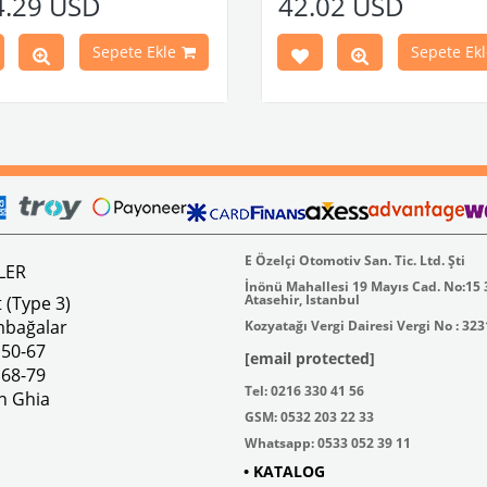
4.29 USD
42.02 USD
leri İle Uyumludur
plakalıktan oluşmaktadır.
1974 Yılları Arasındaki Karmann
Paslanmaz malzemeden üretilmi
Modelleri İle Uyumludur
VWC Parça No: 4-4126
Sepete Ekle
Sepete Ekl
1973 Yılları Arasındaki Variant
leri İle Uyumludur
k 4 lbs / Boyutlar 15 × 8 × 5 inç
Parça No : 4-4255 OEM Parça
AC711500 / 80500
E Özelçi Otomotiv San. Tic. Ltd. Şti
LER
İnönü Mahallesi 19 Mayıs Cad. No:15
Atasehir, Istanbul
 (Type 3)
mbağalar
Kozyatağı Vergi Dairesi Vergi No : 32
 50-67
[email protected]
 68-79
Tel: 0216 330 41 56
n Ghia
GSM: 0532 203 22 33
Whatsapp: 0533 052 39 11
• KATALOG