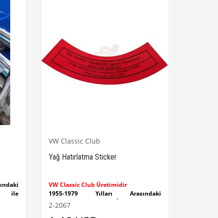
VW Classic Club
Yağ Hatırlatma Sticker
ndaki
VW Classic Club Üretimidir
 ile
1955-1979 Yılları Arasındaki
Kaplumbağa Modelleri İle Uyumludur
2-2067
et düz
1100-1200-1300-1302-1303