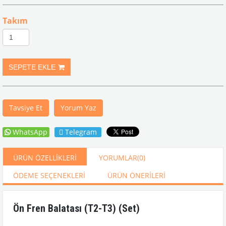
Takım
Tavsiye Et
Yorum Yaz
WhatsApp
Telegram
ÜRÜN ÖZELLIKLERI
YORUMLAR
(0)
ÖDEME SEÇENEKLERI
ÜRÜN ÖNERILERI
Ön Fren Balatası (T2-T3) (Set)