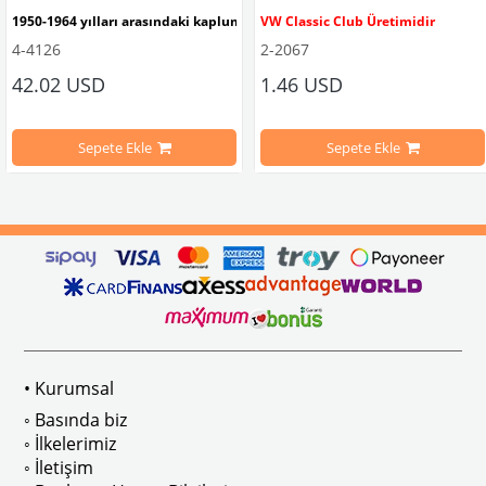
1950-1964 yılları arasındaki kaplumbağa modelleri ile uyumludur. 
VW Classic Club Üretimidir
4-4126
2-2067
42.02 USD
1.46 USD
mbağa Modelleri İle Uyumludur
VW logolu 2 adet ayak ve 1 adet düz plakalıktan oluşmaktadır.
1955-1979 Yılları Arasındaki Kapl
Sepete Ekle
Sepete Ekle
arını daha etkili şekilde kontrol etmek için tasarlanmış özel bir iç trim setidir. 
ri İle Uyumludur
Paslanmaz malzemeden üretilmiştir.
1100-1200-1300-1302-1303 Kaplum
ikler, sürüş esnasında doğrudan gelen güneş ışığını keserek görüş konforunu artı
n Ghia Modelleri İle Uyumludur
VWC Parça No: 4-4126
1960-1967 Yılları Arasındaki T1 Mo
 Modelleri İle Uyumludur
1968-1979 Yılları Arasındaki T2 Mo
• Kurumsal
 
T2 A ve T2 B Kasa İle Uyumludur
◦ Basında biz
◦ İlkelerimiz
◦ İletişim