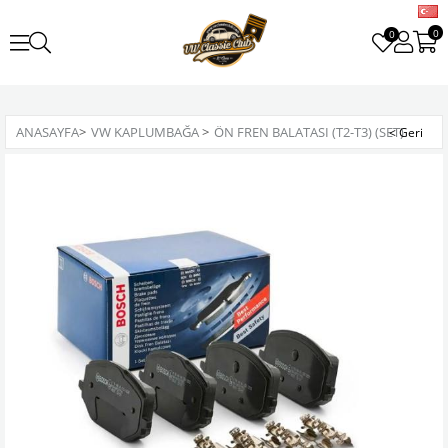
0
0
ANASAYFA
>
VW KAPLUMBAĞA
>
ÖN FREN BALATASI (T2-T3) (SET)