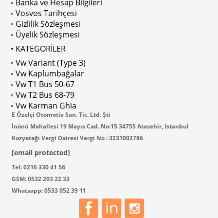
◦ Banka ve Hesap Bilgileri
No : AC711500 / 80500
VWCC Parça No : 2-2067 OEM Parça 
◦ Vosvos Tarihçesi
◦ Gizlilik Sözleşmesi
◦ Üyelik Sözleşmesi
• KATEGORİLER
◦ Vw Variant (Type 3)
ak isteyenler için tercih edilir.
◦ Vw Kaplumbağalar
◦ Vw T1 Bus 50-67
◦ Vw T2 Bus 68-79
◦ Vw Karman Ghia
E Özelçi Otomotiv San. Tic. Ltd. Şti
İnönü Mahallesi 19 Mayıs Cad. No:15 34755 Atasehir, Istanbul
Kozyatağı Vergi Dairesi Vergi No : 3231002786
[email protected]
Tel: 0216 330 41 56
GSM: 0532 203 22 33
Whatsapp: 0533 052 39 11