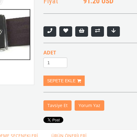
Fiyat
91.20 USD
ADET
Tavsiye Et
Yorum Yaz
EME SEÇENEKLERI
ÜRÜN ÖNERILERI