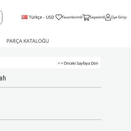
Türkçe - USD
Favorilerim
0
Sepetim
0
Üye Girişi
PARÇA KATALOĞU
< < Önceki Sayfaya Dön
yah