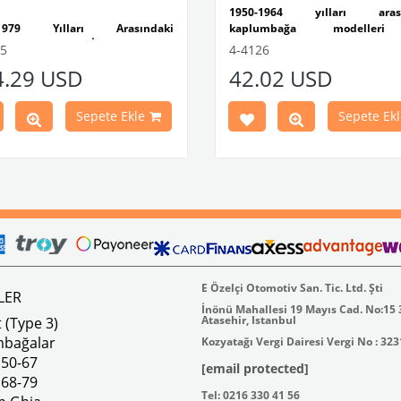
1950-1964 yılları arası
-1979 Yılları Arasındaki
kaplumbağa modelleri
mbağa Modelleri İle Uyumludur
uyumludur.
55
4-4126
-1302-1303 Kaplumbağa
VW logolu 2 adet ayak ve 1 ad
4.29 USD
42.02 USD
leri İle Uyumludur
plakalıktan oluşmaktadır.
1974 Yılları Arasındaki Karmann
Paslanmaz malzemeden üretilmi
Modelleri İle Uyumludur
VWC Parça No: 4-4126
Sepete Ekle
Sepete Ekl
1973 Yılları Arasındaki Variant
leri İle Uyumludur
k 4 lbs / Boyutlar 15 × 8 × 5 inç
Parça No : 4-4255 OEM Parça
AC711500 / 80500
E Özelçi Otomotiv San. Tic. Ltd. Şti
LER
İnönü Mahallesi 19 Mayıs Cad. No:15
Atasehir, Istanbul
 (Type 3)
mbağalar
Kozyatağı Vergi Dairesi Vergi No : 32
 50-67
[email protected]
 68-79
Tel: 0216 330 41 56