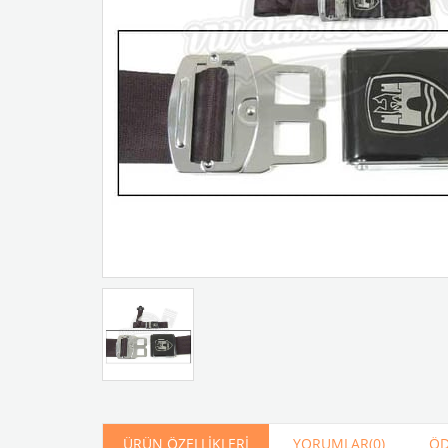
Artır
Azalt
ÜRÜN ÖZELLIKLERI
YORUMLAR
(0)
ÖD