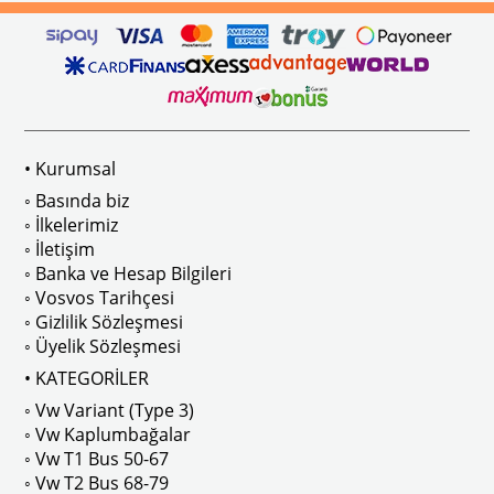
ikler, sürüş esnasında doğrudan gelen güneş ışığını keserek görüş konforunu artı
n Ghia Modelleri İle Uyumludur
VWC Parça No: 4-4126
1960-1967 Yılları Arasındaki T1 Mo
 Modelleri İle Uyumludur
1968-1979 Yılları Arasındaki T2 Mo
• Kurumsal
 
T2 A ve T2 B Kasa İle Uyumludur
◦ Basında biz
◦ İlkelerimiz
◦ İletişim
◦ Banka ve Hesap Bilgileri
No : AC711500 / 80500
VWCC Parça No : 2-2067 OEM Parça 
◦ Vosvos Tarihçesi
◦ Gizlilik Sözleşmesi
◦ Üyelik Sözleşmesi
• KATEGORİLER
◦ Vw Variant (Type 3)
ak isteyenler için tercih edilir.
◦ Vw Kaplumbağalar
◦ Vw T1 Bus 50-67
◦ Vw T2 Bus 68-79