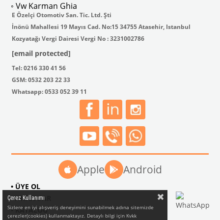
◦ Vw Karman Ghia
E Özelçi Otomotiv San. Tic. Ltd. Şti
İnönü Mahallesi 19 Mayıs Cad. No:15 34755 Atasehir, Istanbul
Kozyatağı Vergi Dairesi Vergi No : 3231002786
[email protected]
Tel: 0216 330 41 56
GSM: 0532 203 22 33
Whatsapp: 0533 052 39 11
Apple
Android
• ÜYE OL
• AKSESUAR
Çerez Kullanımı
Sizlere en iyi alışveriş deneyimini sunabilmek adına sitemizde
• KATALOG
çerezler(cookies) kullanmaktayız. Detaylı bilgi için Kvkk