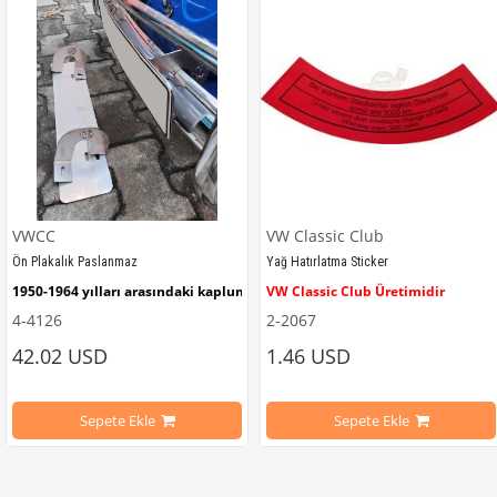
VWCC
VW Classic Club
Ön Plakalık Paslanmaz
Yağ Hatırlatma Sticker
1950-1964 yılları arasındaki kaplumbağa modelleri ile uyumludur. 
VW Classic Club Üretimidir
4-4126
2-2067
42.02 USD
1.46 USD
mbağa Modelleri İle Uyumludur
VW logolu 2 adet ayak ve 1 adet düz plakalıktan oluşmaktadır.
1955-1979 Yılları Arasındaki Kapl
Sepete Ekle
Sepete Ekle
arını daha etkili şekilde kontrol etmek için tasarlanmış özel bir iç trim setidir. 
ri İle Uyumludur
Paslanmaz malzemeden üretilmiştir.
1100-1200-1300-1302-1303 Kaplum