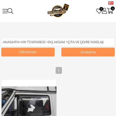
0
0
ANASAYFA
>
VW T3 MINIBÜS
>
DIŞ AKSAM
>
ÇITA VE ÇEVRE NIKELAJI
Filtreleme
Sıralama
1