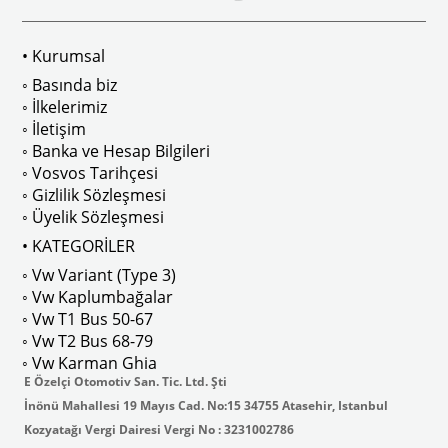
• Kurumsal
◦ Basında biz
◦ İlkelerimiz
◦ İletişim
◦ Banka ve Hesap Bilgileri
◦ Vosvos Tarihçesi
◦ Gizlilik Sözleşmesi
◦ Üyelik Sözleşmesi
• KATEGORİLER
◦ Vw Variant (Type 3)
◦ Vw Kaplumbağalar
◦ Vw T1 Bus 50-67
◦ Vw T2 Bus 68-79
◦ Vw Karman Ghia
E Özelçi Otomotiv San. Tic. Ltd. Şti
İnönü Mahallesi 19 Mayıs Cad. No:15 34755 Atasehir, Istanbul
Kozyatağı Vergi Dairesi Vergi No : 3231002786