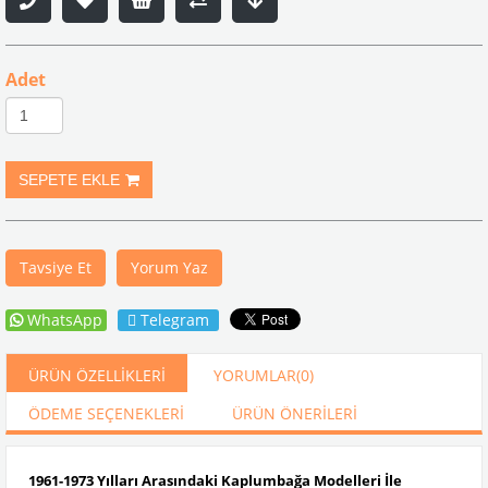
Adet
Tavsiye Et
Yorum Yaz
WhatsApp
Telegram
ÜRÜN ÖZELLIKLERI
YORUMLAR
(0)
ÖDEME SEÇENEKLERI
ÜRÜN ÖNERILERI
1961-1973 Yılları Arasındaki Kaplumbağa Modelleri İle