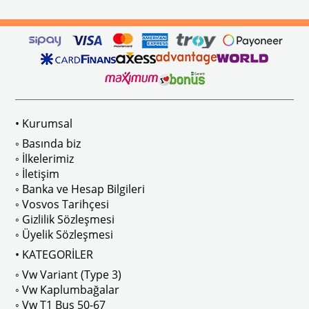
ikler, sürüş esnasında doğrudan gelen güneş ışığını keserek görüş konforunu artı
n Ghia Modelleri İle Uyumludur
VWC Parça No: 4-4126
1960-1967 Yılları Arasındaki T1 Mo
 Modelleri İle Uyumludur
1968-1979 Yılları Arasındaki T2 Mo
• Kurumsal
 
T2 A ve T2 B Kasa İle Uyumludur
◦ Basında biz
◦ İlkelerimiz
◦ İletişim
◦ Banka ve Hesap Bilgileri
No : AC711500 / 80500
VWCC Parça No : 2-2067 OEM Parça 
◦ Vosvos Tarihçesi
◦ Gizlilik Sözleşmesi
◦ Üyelik Sözleşmesi
• KATEGORİLER
◦ Vw Variant (Type 3)
ak isteyenler için tercih edilir.
◦ Vw Kaplumbağalar
◦ Vw T1 Bus 50-67