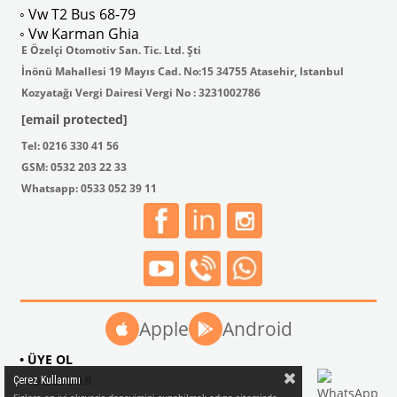
◦ Vw T2 Bus 68-79
◦ Vw Karman Ghia
E Özelçi Otomotiv San. Tic. Ltd. Şti
İnönü Mahallesi 19 Mayıs Cad. No:15 34755 Atasehir, Istanbul
Kozyatağı Vergi Dairesi Vergi No : 3231002786
[email protected]
Tel: 0216 330 41 56
GSM: 0532 203 22 33
Whatsapp: 0533 052 39 11
Apple
Android
• ÜYE OL
• AKSESUAR
Çerez Kullanımı