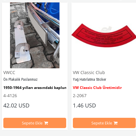
VWCC
VW Classic Club
Ön Plakalık Paslanmaz
Yağ Hatırlatma Sticker
1950-1964 yılları arasındaki kaplumbağa modelleri ile uyumludur. 
VW Classic Club Üretimidir
4-4126
2-2067
42.02 USD
1.46 USD
mbağa Modelleri İle Uyumludur
VW logolu 2 adet ayak ve 1 adet düz plakalıktan oluşmaktadır.
1955-1979 Yılları Arasındaki Kapl
Sepete Ekle
Sepete Ekle
arını daha etkili şekilde kontrol etmek için tasarlanmış özel bir iç trim setidir. 
ri İle Uyumludur
Paslanmaz malzemeden üretilmiştir.
1100-1200-1300-1302-1303 Kaplum