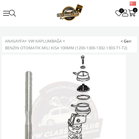
0
0
ANASAYFA
>
VW KAPLUMBAĞA
>
BENZIN OTOMATIK MILI KISA 100MM (1200-1300-1302-1303-T1-T2)