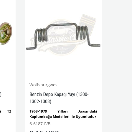
Wolfsburgwest
)
Benzin Depo Kapağı Yayı (1300-
1302-1303)
aki T2
1968-1979 Yılları Arasındaki
Kaplumbağa Modelleri İle Uyumludur
1300-1302-1303 Kaplumbağa
6-6187-F/B
Modelleri İle Uyumludur