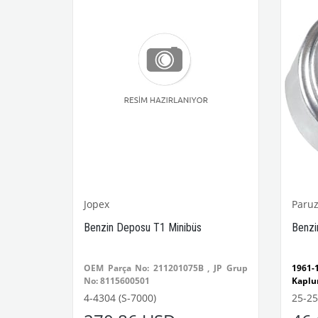
Jopex
Paruz
zması
Benzin Deposu T1 Minibüs
Benzi
asındaki
OEM Parça No: 211201075B ,
JP Grup
1961
yumludur
No: 8115600501
Kaplu
lleri İle
1200
4-4304 (S-7000)
25-25
Uyum