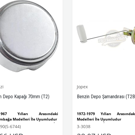
zi
Jopex
n Depo Kapağı 70mm (T2)
Benzin Depo Şamandırası (T2B
-1967 Yılları Arasındaki
1972-1979 Yılları Arasınd
mbağa Modelleri İle Uyumludur
Modelleri İle Uyumludur
 Kaplumbağa Modelleri İle
T2 B Modelleri İle Uyumludur
90(S-6744)
3-3038
ludur