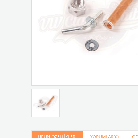
Artır
Azalt
ÜRÜN ÖZELLIKLERI
YORUMLAR
(0)
ÖD