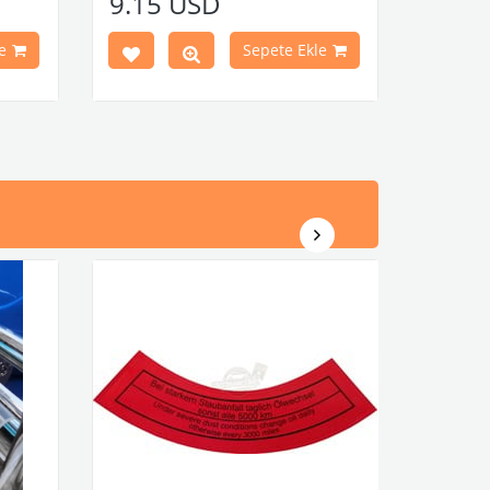
9.15 USD
rça No
VWCC Parça No : 6-6187 OEM Parça No
: 111809931
e
Sepete Ekle