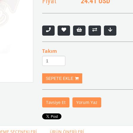
Fiyat
24.41 USD
Takım
Tavsiye Et
Yorum Yaz
EME SEÇENEKLERI
ÜRÜN ÖNERILERI