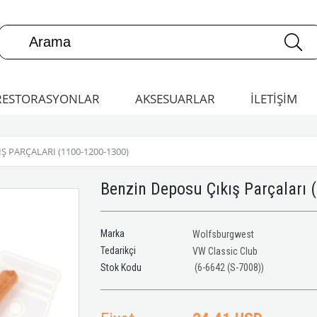
RESTORASYONLAR
AKSESUARLAR
İLETİŞİM
Ş PARÇALARI (1100-1200-1300)
Benzin Deposu Çıkış Parçaları
Marka
Wolfsburgwest
Tedarikçi
VW Classic Club
(6-6642 (S-7008))