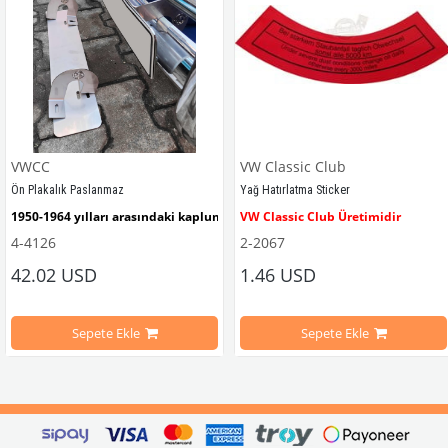
VWCC
VW Classic Club
Ön Plakalık Paslanmaz
Yağ Hatırlatma Sticker
1950-1964 yılları arasındaki kaplumbağa modelleri ile uyumludur. 
VW Classic Club Üretimidir
4-4126
2-2067
42.02 USD
1.46 USD
mbağa Modelleri İle Uyumludur
VW logolu 2 adet ayak ve 1 adet düz plakalıktan oluşmaktadır.
1955-1979 Yılları Arasındaki Kapl
Sepete Ekle
Sepete Ekle
arını daha etkili şekilde kontrol etmek için tasarlanmış özel bir iç trim setidir. 
ri İle Uyumludur
Paslanmaz malzemeden üretilmiştir.
1100-1200-1300-1302-1303 Kaplum
ikler, sürüş esnasında doğrudan gelen güneş ışığını keserek görüş konforunu artı
n Ghia Modelleri İle Uyumludur
VWC Parça No: 4-4126
1960-1967 Yılları Arasındaki T1 Mo