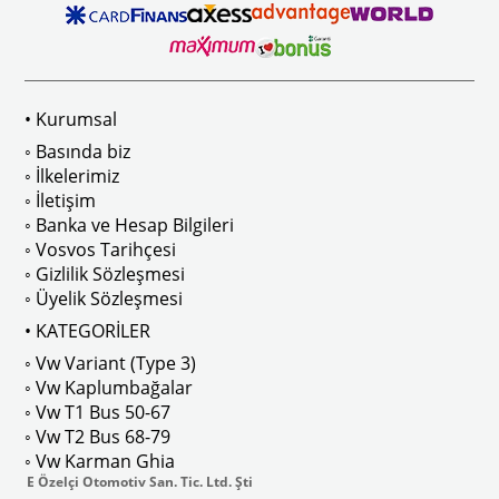
 Modelleri İle Uyumludur
1968-1979 Yılları Arasındaki T2 Mo
• Kurumsal
 
T2 A ve T2 B Kasa İle Uyumludur
◦ Basında biz
◦ İlkelerimiz
◦ İletişim
◦ Banka ve Hesap Bilgileri
No : AC711500 / 80500
VWCC Parça No : 2-2067 OEM Parça 
◦ Vosvos Tarihçesi
◦ Gizlilik Sözleşmesi
◦ Üyelik Sözleşmesi
• KATEGORİLER
◦ Vw Variant (Type 3)
ak isteyenler için tercih edilir.
◦ Vw Kaplumbağalar
◦ Vw T1 Bus 50-67
◦ Vw T2 Bus 68-79
◦ Vw Karman Ghia
E Özelçi Otomotiv San. Tic. Ltd. Şti