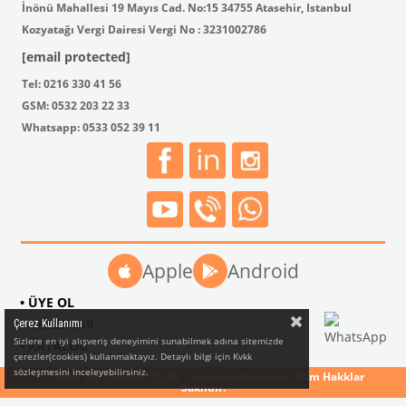
İnönü Mahallesi 19 Mayıs Cad. No:15 34755 Atasehir, Istanbul
Kozyatağı Vergi Dairesi Vergi No : 3231002786
[email protected]
Tel: 0216 330 41 56
GSM: 0532 203 22 33
Whatsapp: 0533 052 39 11
Apple
Android
• ÜYE OL
• AKSESUAR
Çerez Kullanımı
Sizlere en iyi alışveriş deneyimini sunabilmek adına sitemizde
• KATALOG
çerezler(cookies) kullanmaktayız. Detaylı bilgi için Kvkk
sözleşmesini inceleyebilirsiniz.
© 2024 VW CLASSIC CLUB "vwclassicclub.com" Tüm Hakklar
Saklıdır.