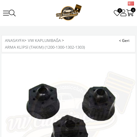
0
0
ANASAYFA
>
VW KAPLUMBAĞA
>
ARMA KLIPSI (TAKIM) (1200-1300-1302-1303)