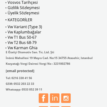
◦ Vosvos Tarihçesi
◦ Gizlilik Sözleşmesi
◦ Üyelik Sözleşmesi
• KATEGORİLER
◦ Vw Variant (Type 3)
ak isteyenler için tercih edilir.
◦ Vw Kaplumbağalar
◦ Vw T1 Bus 50-67
◦ Vw T2 Bus 68-79
◦ Vw Karman Ghia
E Özelçi Otomotiv San. Tic. Ltd. Şti
İnönü Mahallesi 19 Mayıs Cad. No:15 34755 Atasehir, Istanbul
Kozyatağı Vergi Dairesi Vergi No : 3231002786
[email protected]
Tel: 0216 330 41 56
GSM: 0532 203 22 33
Whatsapp: 0533 052 39 11