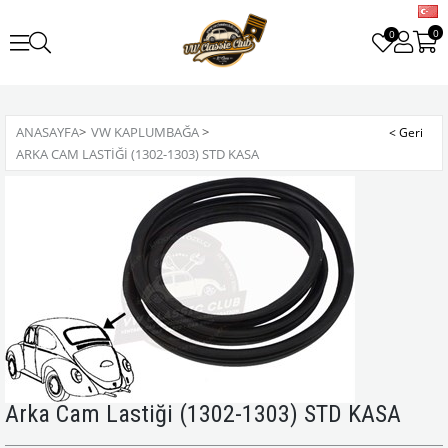
0
0
ANASAYFA
>
VW KAPLUMBAĞA
>
ARKA CAM LASTIĞI (1302-1303) STD KASA
Arka Cam Lastiği (1302-1303) STD KASA