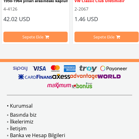
1950-1964 yılları arasındaki kaplumbağa modelleri ile uyumludur. 
VW Classic Club Üretimidir
4-4126
2-2067
42.02 USD
1.46 USD
mbağa Modelleri İle Uyumludur
VW logolu 2 adet ayak ve 1 adet düz plakalıktan oluşmaktadır.
1955-1979 Yılları Arasındaki Kapl
Sepete Ekle
Sepete Ekle
arını daha etkili şekilde kontrol etmek için tasarlanmış özel bir iç trim setidir. 
ri İle Uyumludur
Paslanmaz malzemeden üretilmiştir.
1100-1200-1300-1302-1303 Kaplum
ikler, sürüş esnasında doğrudan gelen güneş ışığını keserek görüş konforunu artı
n Ghia Modelleri İle Uyumludur
VWC Parça No: 4-4126
1960-1967 Yılları Arasındaki T1 Mo
 Modelleri İle Uyumludur
1968-1979 Yılları Arasındaki T2 Mo
• Kurumsal
 
T2 A ve T2 B Kasa İle Uyumludur
◦ Basında biz
◦ İlkelerimiz
◦ İletişim
◦ Banka ve Hesap Bilgileri
No : AC711500 / 80500
VWCC Parça No : 2-2067 OEM Parça 