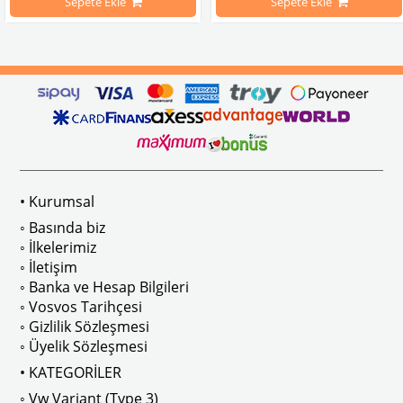
Sepete Ekle
Sepete Ekle
arını daha etkili şekilde kontrol etmek için tasarlanmış özel bir iç trim setidir. 
ri İle Uyumludur
Paslanmaz malzemeden üretilmiştir.
1100-1200-1300-1302-1303 Kaplum
ikler, sürüş esnasında doğrudan gelen güneş ışığını keserek görüş konforunu artı
n Ghia Modelleri İle Uyumludur
VWC Parça No: 4-4126
1960-1967 Yılları Arasındaki T1 Mo
 Modelleri İle Uyumludur
1968-1979 Yılları Arasındaki T2 Mo
• Kurumsal
 
T2 A ve T2 B Kasa İle Uyumludur
◦ Basında biz
◦ İlkelerimiz
◦ İletişim
◦ Banka ve Hesap Bilgileri
No : AC711500 / 80500
VWCC Parça No : 2-2067 OEM Parça 
◦ Vosvos Tarihçesi
◦ Gizlilik Sözleşmesi
◦ Üyelik Sözleşmesi
• KATEGORİLER
◦ Vw Variant (Type 3)