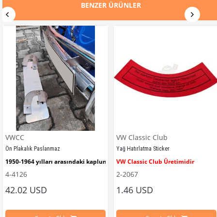
BENZER ÜRÜNLER
VWCC
VW Classic Club
Ön Plakalık Paslanmaz
Yağ Hatırlatma Sticker
1950-1964 yılları arasındaki kaplumbağa modelleri ile uyumludur. 
VW Classic Club Üretimidir
4-4126
2-2067
42.02 USD
1.46 USD
mbağa Modelleri İle Uyumludur
VW logolu 2 adet ayak ve 1 adet düz plakalıktan oluşmaktadır.
1955-1979 Yılları Arasındaki Kapl