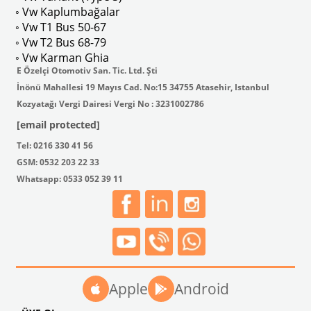
ak isteyenler için tercih edilir.
◦ Vw Kaplumbağalar
◦ Vw T1 Bus 50-67
◦ Vw T2 Bus 68-79
◦ Vw Karman Ghia
E Özelçi Otomotiv San. Tic. Ltd. Şti
İnönü Mahallesi 19 Mayıs Cad. No:15 34755 Atasehir, Istanbul
Kozyatağı Vergi Dairesi Vergi No : 3231002786
[email protected]
Tel: 0216 330 41 56
GSM: 0532 203 22 33
Whatsapp: 0533 052 39 11
Apple
Android