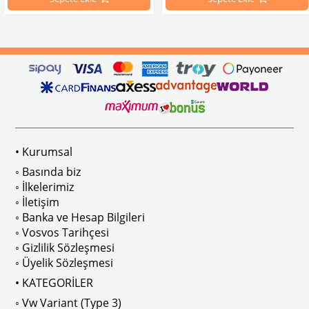
arını daha etkili şekilde kontrol etmek için tasarlanmış özel bir iç trim setidir. 
ri İle Uyumludur
Paslanmaz malzemeden üretilmiştir.
1100-1200-1300-1302-1303 Kaplum
ikler, sürüş esnasında doğrudan gelen güneş ışığını keserek görüş konforunu artı
n Ghia Modelleri İle Uyumludur
VWC Parça No: 4-4126
1960-1967 Yılları Arasındaki T1 Mo
 Modelleri İle Uyumludur
1968-1979 Yılları Arasındaki T2 Mo
• Kurumsal
 
T2 A ve T2 B Kasa İle Uyumludur
◦ Basında biz
◦ İlkelerimiz
◦ İletişim
◦ Banka ve Hesap Bilgileri
No : AC711500 / 80500
VWCC Parça No : 2-2067 OEM Parça 
◦ Vosvos Tarihçesi
◦ Gizlilik Sözleşmesi
◦ Üyelik Sözleşmesi
• KATEGORİLER
◦ Vw Variant (Type 3)