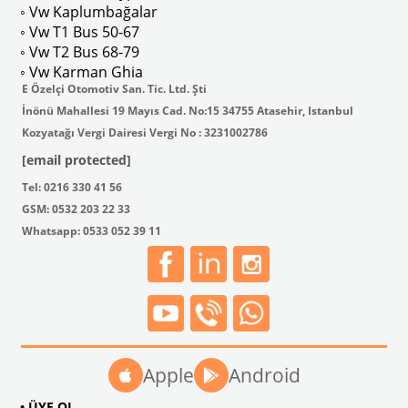
ak isteyenler için tercih edilir.
◦ Vw Kaplumbağalar
◦ Vw T1 Bus 50-67
◦ Vw T2 Bus 68-79
◦ Vw Karman Ghia
E Özelçi Otomotiv San. Tic. Ltd. Şti
İnönü Mahallesi 19 Mayıs Cad. No:15 34755 Atasehir, Istanbul
Kozyatağı Vergi Dairesi Vergi No : 3231002786
[email protected]
Tel: 0216 330 41 56
GSM: 0532 203 22 33
Whatsapp: 0533 052 39 11
Apple
Android
• ÜYE OL