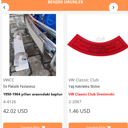
BENZER ÜRÜNLER
VWCC
VW Classic Club
Ön Plakalık Paslanmaz
Yağ Hatırlatma Sticker
1950-1964 yılları arasındaki kaplumbağa modelleri ile uyumludur. 
VW Classic Club Üretimidir
4-4126
2-2067
42.02 USD
1.46 USD
mbağa Modelleri İle Uyumludur
VW logolu 2 adet ayak ve 1 adet düz plakalıktan oluşmaktadır.
1955-1979 Yılları Arasındaki Kapl
Sepete Ekle
Sepete Ekle