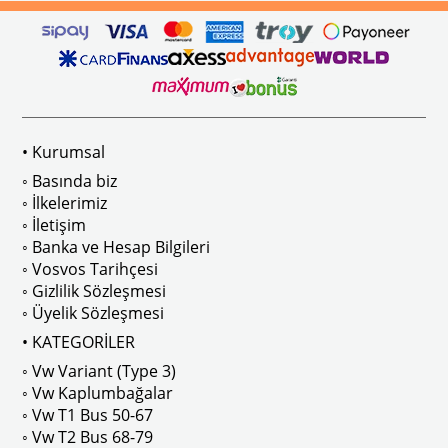
ikler, sürüş esnasında doğrudan gelen güneş ışığını keserek görüş konforunu artı
n Ghia Modelleri İle Uyumludur
VWC Parça No: 4-4126
1960-1967 Yılları Arasındaki T1 Mo
 Modelleri İle Uyumludur
1968-1979 Yılları Arasındaki T2 Mo
• Kurumsal
 
T2 A ve T2 B Kasa İle Uyumludur
◦ Basında biz
◦ İlkelerimiz
◦ İletişim
◦ Banka ve Hesap Bilgileri
No : AC711500 / 80500
VWCC Parça No : 2-2067 OEM Parça 
◦ Vosvos Tarihçesi
◦ Gizlilik Sözleşmesi
◦ Üyelik Sözleşmesi
• KATEGORİLER
◦ Vw Variant (Type 3)
ak isteyenler için tercih edilir.
◦ Vw Kaplumbağalar
◦ Vw T1 Bus 50-67
◦ Vw T2 Bus 68-79