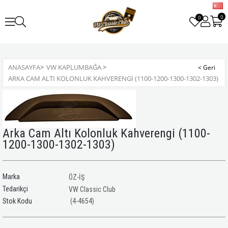
0
0
ANASAYFA
>
VW KAPLUMBAĞA
>
ARKA CAM ALTI KOLONLUK KAHVERENGI (1100-1200-1300-1302-1303)
Arka Cam Altı Kolonluk Kahverengi (1100-
1200-1300-1302-1303)
Marka
ÖZ-İŞ
Tedarikçi
VW Classic Club
(4-4654)