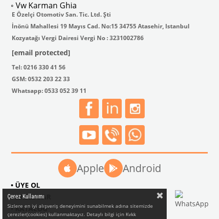
◦ Vw Karman Ghia
E Özelçi Otomotiv San. Tic. Ltd. Şti
İnönü Mahallesi 19 Mayıs Cad. No:15 34755 Atasehir, Istanbul
Kozyatağı Vergi Dairesi Vergi No : 3231002786
[email protected]
Tel: 0216 330 41 56
GSM: 0532 203 22 33
Whatsapp: 0533 052 39 11
Apple
Android
• ÜYE OL
• AKSESUAR
Çerez Kullanımı
Sizlere en iyi alışveriş deneyimini sunabilmek adına sitemizde
• KATALOG
çerezler(cookies) kullanmaktayız. Detaylı bilgi için Kvkk