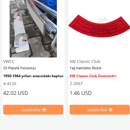
VWCC
VW Classic Club
Ön Plakalık Paslanmaz
Yağ Hatırlatma Sticker
1950-1964 yılları arasındaki kaplumbağa modelleri ile uyumludur. 
VW Classic Club Üretimidir
4-4126
2-2067
42.02 USD
1.46 USD
mbağa Modelleri İle Uyumludur
VW logolu 2 adet ayak ve 1 adet düz plakalıktan oluşmaktadır.
1955-1979 Yılları Arasındaki Kapl
Sepete Ekle
Sepete Ekle
arını daha etkili şekilde kontrol etmek için tasarlanmış özel bir iç trim setidir. 
ri İle Uyumludur
Paslanmaz malzemeden üretilmiştir.
1100-1200-1300-1302-1303 Kaplum