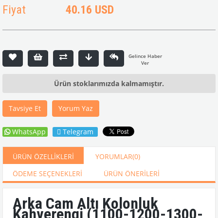
Fiyat
40.16 USD
Ürün stoklarımızda kalmamıştır.
Tavsiye Et
Yorum Yaz
WhatsApp
Telegram
ÜRÜN ÖZELLIKLERI
YORUMLAR
(0)
ÖDEME SEÇENEKLERI
ÜRÜN ÖNERILERI
Arka Cam Altı Kolonluk
Kahverengi (1100-1200-1300-