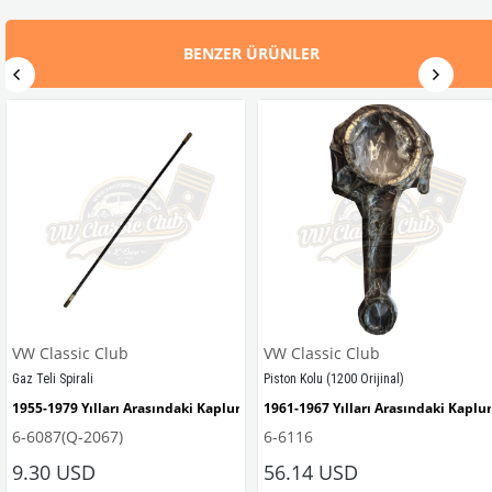
BENZER ÜRÜNLER
VW Classic Club
VW Classic Club
Gaz Teli Spirali
Piston Kolu (1200 Orijinal)
mbağa Modelleri İle Uyumludur
1955-1979 Yılları Arasındaki Kaplumbağa Modelleri İle Uyumludur
1961-1967 Yılları Arasındaki Kapl
6-6087(Q-2067)
6-6116
9.30 USD
56.14 USD
e Uyumludur
1100-1200-1300-1302-1303 Kaplumbağa Modelleri İle Uyumludur
1200 Kaplumbağa Modelleri İle U