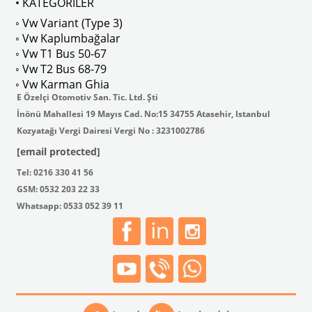
• KATEGORİLER
◦ Vw Variant (Type 3)
VWCC Parça No : 6-6087 OEM Parça No : 113721551
◦ Vw Kaplumbağalar
◦ Vw T1 Bus 50-67
◦ Vw T2 Bus 68-79
◦ Vw Karman Ghia
E Özelçi Otomotiv San. Tic. Ltd. Şti
İnönü Mahallesi 19 Mayıs Cad. No:15 34755 Atasehir, Istanbul
Kozyatağı Vergi Dairesi Vergi No : 3231002786
[email protected]
Tel: 0216 330 41 56
GSM: 0532 203 22 33
Whatsapp: 0533 052 39 11