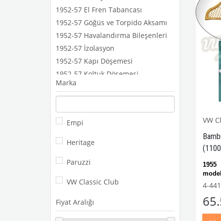
1952-57 El Fren Tabancası
1952-57 Göğüs ve Torpido Aksamı
1952-57 Havalandırma Bileşenleri
1952-57 İzolasyon
1952-57 Kapı Döşemesi
1952-57 Koltuk Döşemesi
Marka
1952-57 Pedal
1952-57 Tavan ve Taban Döşemesi
1952-57 Tesisat Kapağı
VW Cl
Empi
1952-57 Vites Kolu ve Topuzu
Bambu
Heritage
(1100
Paruzzi
1955 
model
VW Classic Club
1100
4-441
modell
65
Fiyat Aralığı
VWC
No: