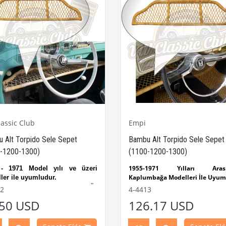
assic Club
Empi
 Alt Torpido Sele Sepet
Bambu Alt Torpido Sele Sepet
-1200-1300)
(1100-1200-1300)
1955-1971 Yılları Arası
- 1971 Model yılı ve üzeri
Kaplumbağa Modelleri İle Uyum
ler ile uyumludur.
1100-1200-1300-1200 STD
 - 1200 - 1300 Kaplumbağa
2
4-4413
Kaplumbağa Modelleri İle Uyum
eri ile uyumludur.
.50 USD
126.17 USD
VWCC Parça No :
4-4413
OEM Par
 Parça No:
4-4412
OEM Parça
:
111857110A / 00-4870-0
111857110A
/ 00-4870-0 JP