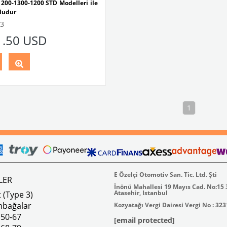
200-1300-1200 STD Modelleri ile
ludur
3
1.50 USD
Parça No:
4-4963
OEM Parça
0958
1
E Özelçi Otomotiv San. Tic. Ltd. Şti
LER
İnönü Mahallesi 19 Mayıs Cad. No:15
Atasehir, Istanbul
 (Type 3)
mbağalar
Kozyatağı Vergi Dairesi Vergi No : 32
 50-67
[email protected]