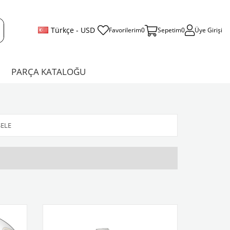
Türkçe - USD
Favorilerim
0
Sepetim
0
Üye Girişi
PARÇA KATALOĞU
SELE