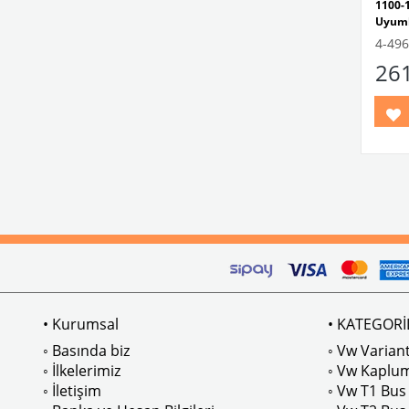
1100-1
Uyum
4-496
26
VWC 
No:
00
• Kurumsal
• KATEGORİ
◦ Basında biz
◦ Vw Variant
◦ İlkelerimiz
◦ Vw Kaplu
◦ İletişim
◦ Vw T1 Bus