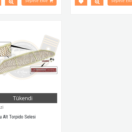
Sepete Ekle
Sepete Ekl
 No.8189815108
Tükendi
zi
 Alt Torpido Selesi