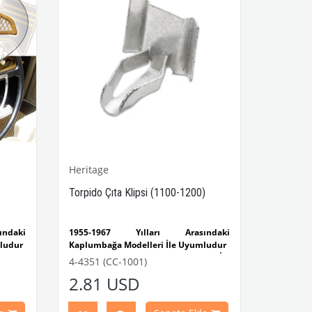
Heritage
Torpido Çıta Klipsi (1100-1200)
ndaki
1955-1967 Yılları Arasındaki
ludur
Kaplumbağa Modelleri İle Uyumludur
 Kasa
1100-1200 Kaplumbağa Modelleri İle
4-4351 (CC-1001)
ludur
Uyumludur
2.81 USD
ça No
VWCC Parça No : 4-4351 OEM Parça No
: 113853235