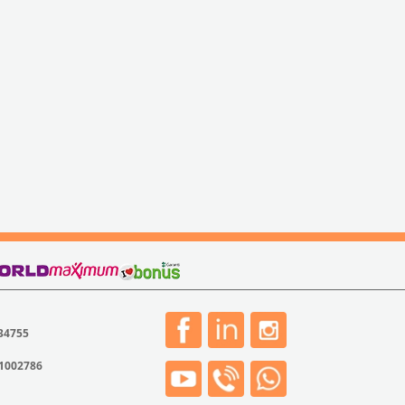
 34755
31002786