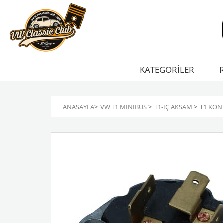
KATEGORİLER
ANASAYFA
>
VW T1 MINIBÜS
>
T1-İÇ AKSAM
>
T1 KON