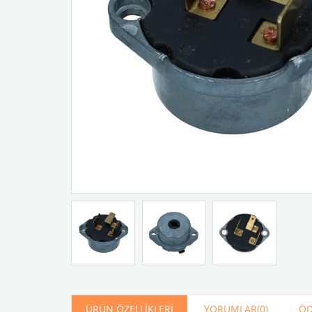
Artır
Azalt
ÜRÜN ÖZELLIKLERI
YORUMLAR
(0)
ÖD