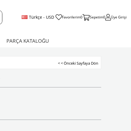
Türkçe - USD
Favorilerim
0
Sepetim
0
Üye Girişi
PARÇA KATALOĞU
< < Önceki Sayfaya Dön
)