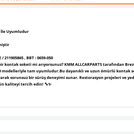
i İle Uyumludur
iştir
/ 211905865 , BBT : 0659-050
ir
kontak soketi
mi arıyorsunuz?
KMM ALLCARPARTS
tarafından
Brez
0
modelleriyle
tam uyumludur
.Bu
dayanıklı ve uzun ömürlü
kontak so
yarak
sorunsuz bir sürüş deneyimi sunar.
Restorasyon projeleri ve yede
n kaliteyi tercih edin!
🔧✨