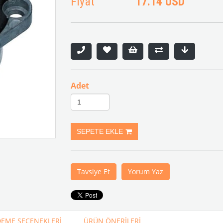
Fiyat
17.14 USD
Adet
Tavsiye Et
Yorum Yaz
EME SEÇENEKLERI
ÜRÜN ÖNERILERI