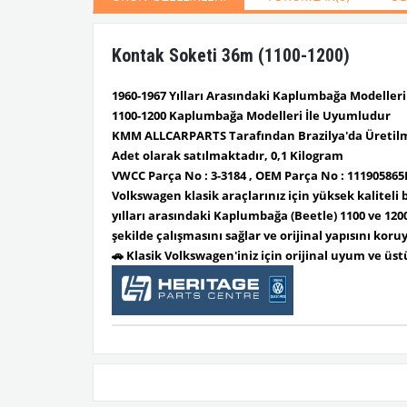
Kontak Soketi 36m (1100-1200)
1960-1967 Yılları Arasındaki Kaplumbağa Modeller
1100-1200 Kaplumbağa Modelleri İle Uyumludur
KMM ALLCARPARTS Tarafından Brazilya'da Üretilm
Adet olarak satılmaktadır, 0,1 Kilogram
VWCC Parça No : 3-3184 , OEM Parça No : 111905865E 
Volkswagen klasik araçlarınız için
yüksek kaliteli
b
yılları arasındaki
Kaplumbağa (Beetle) 1100 ve 120
şekilde çalışmasını sağlar
ve
orijinal yapısını koru
🚗
Klasik Volkswagen'iniz için orijinal uyum ve üstü