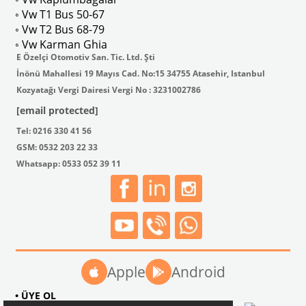
◦ Vw T1 Bus 50-67
◦ Vw T2 Bus 68-79
◦ Vw Karman Ghia
Type 1 Bütün Motorlar İle Uyumludur
Type 1 Bütün Motorlar İle Uyumlu
E Özelçi Otomotiv San. Tic. Ltd. Şti
İnönü Mahallesi 19 Mayıs Cad. No:15 34755 Atasehir, Istanbul
Kozyatağı Vergi Dairesi Vergi No : 3231002786
[email protected]
VWCC Parça No : 6-6118 OEM Parça No : 119524410
VWCC Parça No : 6-6119 OEM Parça
Tel: 0216 330 41 56
GSM: 0532 203 22 33
Whatsapp: 0533 052 39 11
Apple
Android
• ÜYE OL