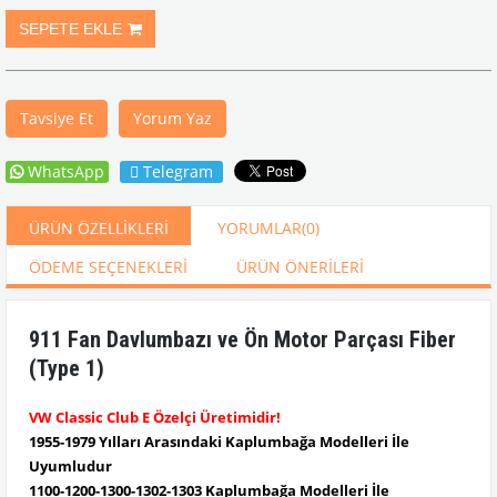
Tavsiye Et
Yorum Yaz
WhatsApp
Telegram
ÜRÜN ÖZELLIKLERI
YORUMLAR
(0)
ÖDEME SEÇENEKLERI
ÜRÜN ÖNERILERI
911 Fan Davlumbazı ve Ön Motor Parçası Fiber
(Type 1)
VW Classic Club E Özelçi Üretimidir!
1955-1979 Yılları Arasındaki Kaplumbağa Modelleri İle
Uyumludur
1100-1200-1300-1302-1303 Kaplumbağa Modelleri İle