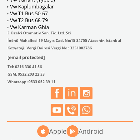
◦ Vw Kaplumbağalar
◦ Vw T1 Bus 50-67
◦ Vw T2 Bus 68-79
◦ Vw Karman Ghia
E Özelçi Otomotiv San. Tic. Ltd. Şti
İnönü Mahallesi 19 Mayıs Cad. No:15 34755 Atasehir, Istanbul
Kozyatağı Vergi Dairesi Vergi No : 3231002786
[email protected]
Tel: 0216 330 41 56
GSM: 0532 203 22 33
Whatsapp: 0533 052 39 11
Apple
Android