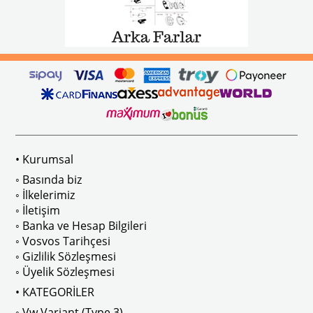
• Kurumsal
◦ Basında biz
◦ İlkelerimiz
◦ İletişim
◦ Banka ve Hesap Bilgileri
◦ Vosvos Tarihçesi
◦ Gizlilik Sözleşmesi
◦ Üyelik Sözleşmesi
• KATEGORİLER
◦ Vw Variant (Type 3)