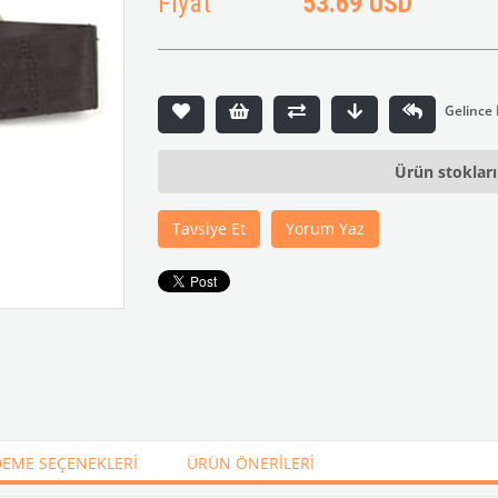
Fiyat
53.69 USD
Ürün stoklar
Tavsiye Et
Yorum Yaz
EME SEÇENEKLERI
ÜRÜN ÖNERILERI