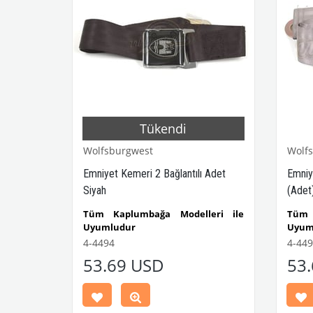
Tükendi
Wolfsburgwest
Wolf
Kırmızı
Emniyet Kemeri 2 Bağlantılı Adet
Emniye
Siyah
(Adet
r
Tüm Kaplumbağa Modelleri ile
Tüm 
Uyumludur
Uyum
Parça No
1100 - 1200 - 1300 - 1302 - 1303
1100 
4-4494
4-449
Kaplumbağa Modelleri ile Uyumludur
Kaplu
53.69 USD
53
Tek Koltuk İçindir
Tek Ko
VWCC Parça No: 4-4494 OEM Parça
VWCC
No: ZVW20BK
No:
Z