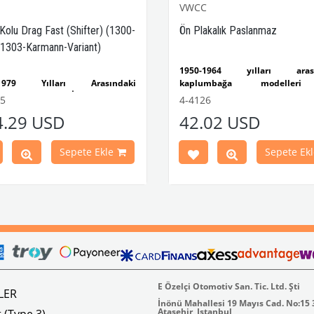
VWCC
 Kolu Drag Fast (Shifter) (1300-
Ön Plakalık Paslanmaz
1303-Karmann-Variant)
1950-1964 yılları arası
-1979 Yılları Arasındaki
kaplumbağa modelleri
mbağa Modelleri İle Uyumludur
uyumludur.
55
4-4126
-1302-1303 Kaplumbağa
VW logolu 2 adet ayak ve 1 ad
4.29 USD
42.02 USD
leri İle Uyumludur
plakalıktan oluşmaktadır.
1974 Yılları Arasındaki Karmann
Paslanmaz malzemeden üretilmi
Modelleri İle Uyumludur
VWC Parça No: 4-4126
Sepete Ekle
Sepete Ekl
1973 Yılları Arasındaki Variant
leri İle Uyumludur
k 4 lbs / Boyutlar 15 × 8 × 5 inç
Parça No : 4-4255 OEM Parça
AC711500 / 80500
E Özelçi Otomotiv San. Tic. Ltd. Şti
LER
İnönü Mahallesi 19 Mayıs Cad. No:15
Atasehir, Istanbul