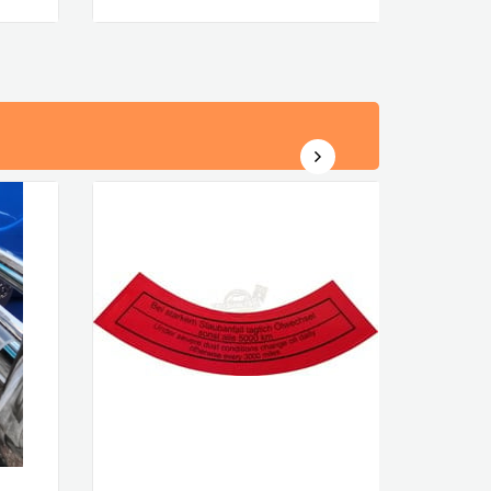
Göstermek Amacıyla Fotoğraflarda
Gösterilmektedir
VWCC Parça No :
4-4411
OEM Parça No
:
03074