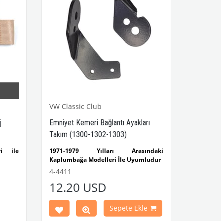
VW Classic Club
j
Emniyet Kemeri Bağlantı Ayakları
Takım (1300-1302-1303)
i ile
1971-1979 Yılları Arasındaki
Kaplumbağa Modelleri İle Uyumludur
- 1303
1300-1302-1303 Kaplumbağa
4-4411
mludur
Modelleri İle Uyumludur
12.20 USD
1200 Standart Kasa Kaplumbağalar İle
Uyumludur
Parça
Emniyet Kemeri, Yalnızca Ayakların
Sepete Ekle
Bağlantısının Nasıl Yapıldığını