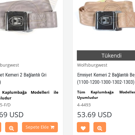
Tükendi
sburgwest
Wolfsburgwest
t Kemeri 2 Bağlantılı Gri
Emniyet Kemeri 2 Bağlantılı Be
)
(1100-1200-1300-1302-1303)
Kaplumbağa Modelleri ile
Tüm Kaplumbağa Modeller
Uyumludur
ludur
1100 - 1200 - 1300 - 1302 
- 1200 - 1300 - 1302 - 1303
5-F/D
4-4493
Kaplumbağa Modelleri ile Uyu
mbağa Modelleri ile Uyumludur
.69 USD
53.69 USD
Tek Koltuk İçindir
ltuk İçindir
VWC Parça No:
4-4493
OEM 
 Parça No:
4-4495
OEM Parça
Sepete Ekle
No: 857111722 /
ZVW20AL
VW20GY