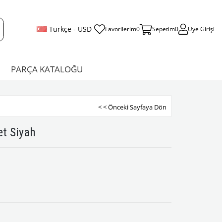
Türkçe - USD
Favorilerim
0
Sepetim
0
Üye Girişi
PARÇA KATALOĞU
< < Önceki Sayfaya Dön
et Siyah