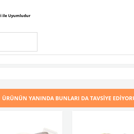
eri ile Uyumludur
 ÜRÜNÜN YANINDA BUNLARI DA TAVSIYE EDIYOR