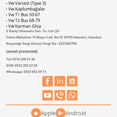
◦ Vw Variant (Type 3)
◦ Vw Kaplumbağalar
◦ Vw T1 Bus 50-67
◦ Vw T2 Bus 68-79
◦ Vw Karman Ghia
E Özelçi Otomotiv San. Tic. Ltd. Şti
İnönü Mahallesi 19 Mayıs Cad. No:15 34755 Atasehir, Istanbul
Kozyatağı Vergi Dairesi Vergi No : 3231002786
[email protected]
Tel: 0216 330 41 56
GSM: 0532 203 22 33
Whatsapp: 0533 052 39 11
Apple
Android