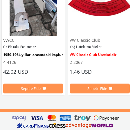
VWCC
VW Classic Club
Ön Plakalık Paslanmaz
Yağ Hatırlatma Sticker
1950-1964 yılları arasındaki kaplumbağa modelleri ile uyumludur. 
VW Classic Club Üretimidir
4-4126
2-2067
42.02 USD
1.46 USD
mbağa Modelleri İle Uyumludur
VW logolu 2 adet ayak ve 1 adet düz plakalıktan oluşmaktadır.
1955-1979 Yılları Arasındaki Kapl
Sepete Ekle
Sepete Ekle
arını daha etkili şekilde kontrol etmek için tasarlanmış özel bir iç trim setidir. 
ri İle Uyumludur
Paslanmaz malzemeden üretilmiştir.
1100-1200-1300-1302-1303 Kaplum
ikler, sürüş esnasında doğrudan gelen güneş ışığını keserek görüş konforunu artı
n Ghia Modelleri İle Uyumludur
VWC Parça No: 4-4126
1960-1967 Yılları Arasındaki T1 Mo