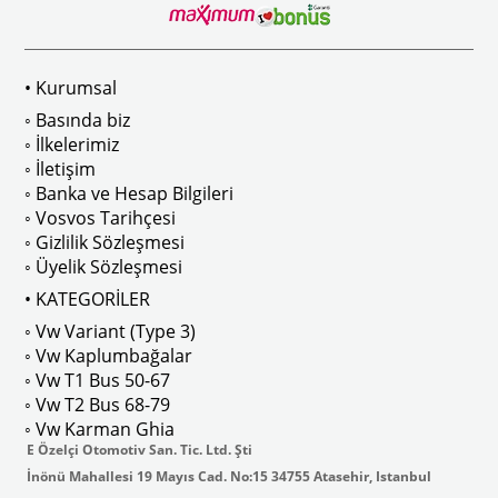
 Modelleri İle Uyumludur
1968-1979 Yılları Arasındaki T2 Mo
• Kurumsal
 
T2 A ve T2 B Kasa İle Uyumludur
◦ Basında biz
◦ İlkelerimiz
◦ İletişim
◦ Banka ve Hesap Bilgileri
No : AC711500 / 80500
VWCC Parça No : 2-2067 OEM Parça 
◦ Vosvos Tarihçesi
◦ Gizlilik Sözleşmesi
◦ Üyelik Sözleşmesi
• KATEGORİLER
◦ Vw Variant (Type 3)
ak isteyenler için tercih edilir.
◦ Vw Kaplumbağalar
◦ Vw T1 Bus 50-67
◦ Vw T2 Bus 68-79
◦ Vw Karman Ghia
E Özelçi Otomotiv San. Tic. Ltd. Şti
İnönü Mahallesi 19 Mayıs Cad. No:15 34755 Atasehir, Istanbul