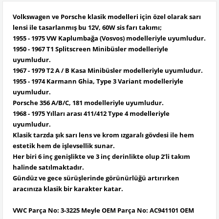
Volkswagen ve Porsche klasik modelleri için özel olarak sarı
lensi ile tasarlanmış bu 12V, 60W sis farı takımı;
1955 - 1975 VW Kaplumbağa (Vosvos) modelleriyle uyumludur.
1950 - 1967 T1 Splitscreen Minibüsler modelleriyle
uyumludur.
1967 - 1979 T2 A / B Kasa Minibüsler modelleriyle uyumludur.
1955 - 1974 Karmann Ghia, Type 3 Variant modelleriyle
uyumludur.
Porsche 356 A/B/C, 181 modelleriyle uyumludur.
1968 - 1975 Yılları arası 411/412 Type 4 modelleriyle
uyumludur.
Klasik tarzda şık sarı lens ve krom ızgaralı gövdesi ile hem
estetik hem de işlevsellik sunar.
Her biri 6 inç genişlikte ve 3 inç derinlikte olup 2’li takım
halinde satılmaktadır.
Gündüz ve gece sürüşlerinde görünürlüğü artırırken
aracınıza klasik bir karakter katar.
VWC Parça No: 3-3225 Meyle OEM Parça No: AC941101 OEM