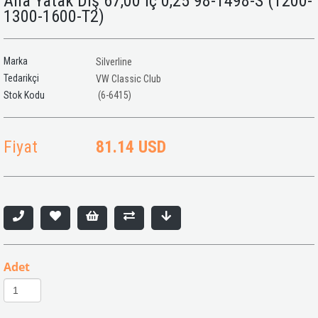
Ana Yatak Dış 67,00 İç 0,25 98-1498-S (1200-
1300-1600-T2)
Marka
Silverline
Tedarikçi
VW Classic Club
(6-6415)
Fiyat
81.14 USD
Adet