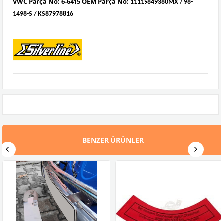
VWC Parça No:
6-6415
OEM Parça No:
11119849380MX / 98-
1498-S / KS87978816
BENZER ÜRÜNLER