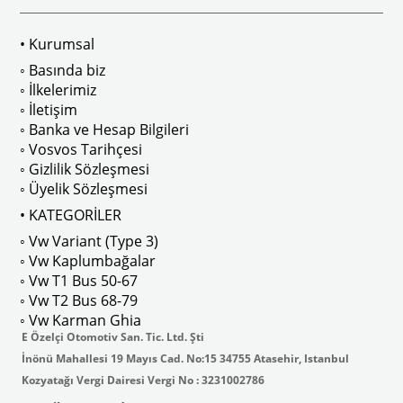
• Kurumsal
 
T2 A ve T2 B Kasa İle Uyumludur
◦ Basında biz
◦ İlkelerimiz
◦ İletişim
◦ Banka ve Hesap Bilgileri
No : AC711500 / 80500
VWCC Parça No : 2-2067 OEM Parça 
◦ Vosvos Tarihçesi
◦ Gizlilik Sözleşmesi
◦ Üyelik Sözleşmesi
• KATEGORİLER
◦ Vw Variant (Type 3)
ak isteyenler için tercih edilir.
◦ Vw Kaplumbağalar
◦ Vw T1 Bus 50-67
◦ Vw T2 Bus 68-79
◦ Vw Karman Ghia
E Özelçi Otomotiv San. Tic. Ltd. Şti
İnönü Mahallesi 19 Mayıs Cad. No:15 34755 Atasehir, Istanbul
Kozyatağı Vergi Dairesi Vergi No : 3231002786