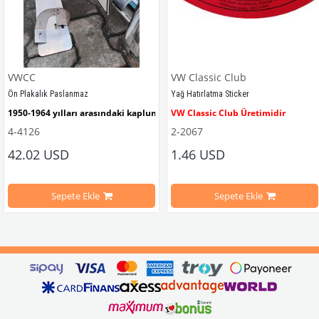
VWCC
VW Classic Club
Ön Plakalık Paslanmaz
Yağ Hatırlatma Sticker
1950-1964 yılları arasındaki kaplumbağa modelleri ile uyumludur. 
VW Classic Club Üretimidir
4-4126
2-2067
42.02 USD
1.46 USD
mbağa Modelleri İle Uyumludur
VW logolu 2 adet ayak ve 1 adet düz plakalıktan oluşmaktadır.
1955-1979 Yılları Arasındaki Kapl
Sepete Ekle
Sepete Ekle
arını daha etkili şekilde kontrol etmek için tasarlanmış özel bir iç trim setidir. 
ri İle Uyumludur
Paslanmaz malzemeden üretilmiştir.
1100-1200-1300-1302-1303 Kaplum
ikler, sürüş esnasında doğrudan gelen güneş ışığını keserek görüş konforunu artı
n Ghia Modelleri İle Uyumludur
VWC Parça No: 4-4126
1960-1967 Yılları Arasındaki T1 Mo
 Modelleri İle Uyumludur
1968-1979 Yılları Arasındaki T2 Mo