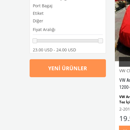
Port Bagaj
Etiket
Diğer
Fiyat Aralığı
23.00 USD - 24.00 USD
YENI ÜRÜNLER
VW Cl
VW Ar
1200-
VW Ar
Toz İç
Yağmu
2-201
VWC P
19