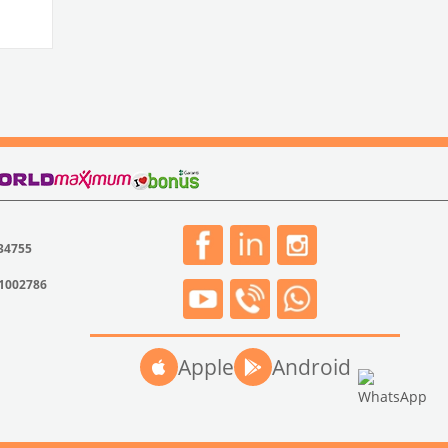
 34755
31002786
Apple
Android