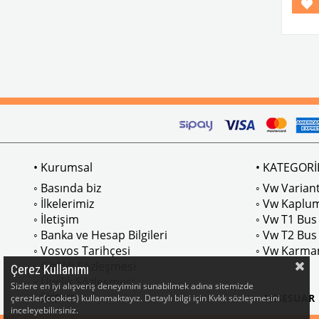
• Kurumsal
• KATEGORİ
◦ Basında biz
◦ Vw Variant
◦ İlkelerimiz
◦ Vw Kaplu
◦ İletişim
◦ Vw T1 Bus
◦ Banka ve Hesap Bilgileri
◦ Vw T2 Bus
◦ Vosvos Tarihçesi
◦ Vw Karma
◦ Gizlilik Sözleşmesi
Çerez Kullanımı
◦ Üyelik Sözleşmesi
Sizlere en iyi alışveriş deneyimini sunabilmek adına sitemizde
• ÜYE OL
• AKSESUAR
çerezler(cookies) kullanmaktayız. Detaylı bilgi için Kvkk sözleşmesini
inceleyebilirsiniz.