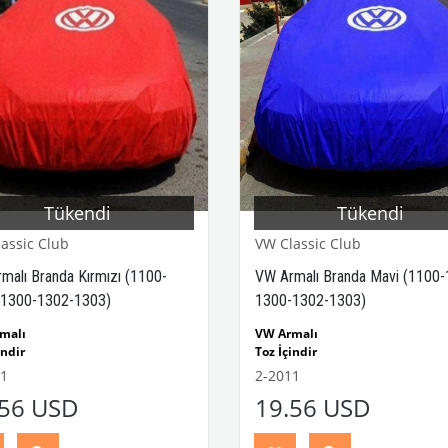
Tükendi
Tükendi
assic Club
VW Classic Club
malı Branda Kırmızı (1100-
VW Armalı Branda Mavi (1100-
1300-1302-1303)
1300-1302-1303)
malı
VW Armalı
indir
Toz İçindir
ra Dayanıklı Değildir
Yağmura Dayanıklı Değildir
1
2-2011
arça No: 2-2011
VWC Parça No: 2-2011
.56 USD
19.56 USD