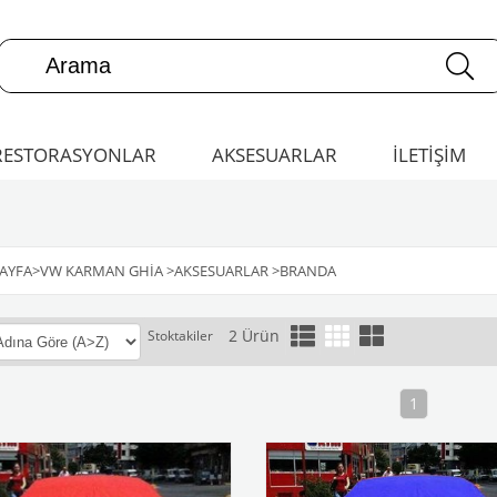
RESTORASYONLAR
AKSESUARLAR
İLETİŞİM
AYFA
>
VW KARMAN GHIA
>
AKSESUARLAR
>
BRANDA
2 Ürün
Stoktakiler
1