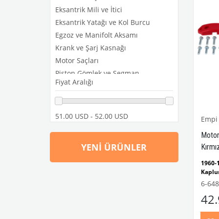
Eksantrik Mili ve İtici
Eksantrik Yatağı ve Kol Burcu
Egzoz ve Manifolt Aksamı
Krank ve Şarj Kasnağı
Motor Saçları
Piston Gömlek ve Segman
Fiyat Aralığı
Piston Kolu
Soğutma ve Isıtma Aksamı
Silindir Kapağı ve Sibop
51.00 USD - 52.00 USD
Empi
Şanzıman, Debriyaj
Motor
Yağ Pompası ve Karteri
YENI ÜRÜNLER
Kırmı
Yağlama Parçaları
Karma
Yakıt Aksamı
1960
Kaplu
1100
6-648
Model
42
1960-
Ghia 
VWCC