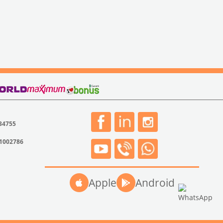
 34755
31002786
Apple
Android