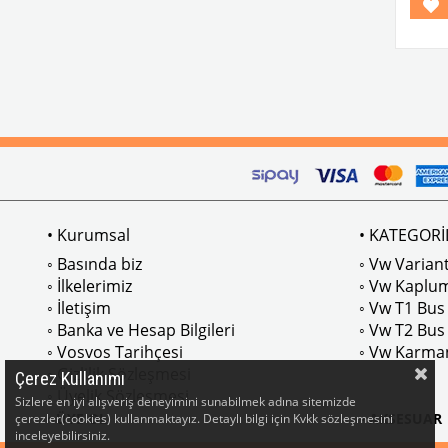
No
No.81
• Kurumsal
• KATEGORİ
◦ Basında biz
◦ Vw Variant
◦ İlkelerimiz
◦ Vw Kaplu
◦ İletişim
◦ Vw T1 Bus
◦ Banka ve Hesap Bilgileri
◦ Vw T2 Bus
◦ Vosvos Tarihçesi
◦ Vw Karma
◦ Gizlilik Sözleşmesi
Çerez Kullanımı
◦ Üyelik Sözleşmesi
Sizlere en iyi alışveriş deneyimini sunabilmek adına sitemizde
• ÜYE OL
• AKSESUAR
çerezler(cookies) kullanmaktayız. Detaylı bilgi için Kvkk sözleşmesini
inceleyebilirsiniz.