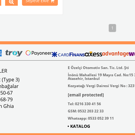
Sepete Ekle
 :
00-9540-0 JP Group
32401018
1
E Özelçi Otomotiv San. Tic. Ltd. Şti
LER
İnönü Mahallesi 19 Mayıs Cad. No:15
Atasehir, Istanbul
 (Type 3)
mbağalar
Kozyatağı Vergi Dairesi Vergi No : 32
 50-67
[email protected]
 68-79
Tel: 0216 330 41 56
n Ghia
GSM: 0532 203 22 33
Whatsapp: 0533 052 39 11
• KATALOG