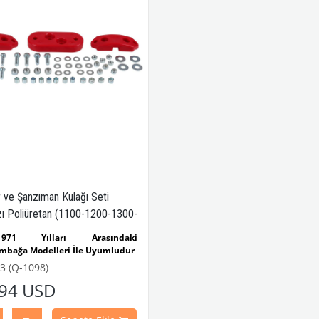
 ve Şanzıman Kulağı Seti
zı Poliüretan (1100-1200-1300-
nn Ghia)
-1971 Yılları Arasındaki
mbağa Modelleri İle Uyumludur
-1200-1300 Kaplumbağa
3 (Q-1098)
leri İle Uyumludur
.94 USD
1971 Yılları Arasındaki Karmann
Modelleri İle Uyumludur
 Parça No :
6-6483
OEM Parça