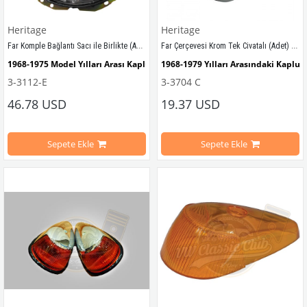
VWC Parça No
: 
OEM Parça 
3-3016  
Heritage
Heritage
Far Komple Bağlantı Sacı ile Birlikte (Adet) (1300-1302-1303-T2)
Far Çerçevesi Krom Tek Civatalı (Adet) (1300-1302-1303-T2)
1968-1975 Model Yılları Arası Kaplumbağa Modelleri İle Uyumludur
1968-1979 Yılları Arasındaki Kaplu
3-3112-E
3-3704 C
1968-1980 Model Yılları Arası T2'ler İle Uyumludur
1300-1302-1303 Kaplumbağa Modell
46.78 USD
19.37 USD
1968-1979 Yılları Arasındaki T2 Mod
Sepete Ekle
Sepete Ekle
VWCC Parça No: 3-3112  
OEM Parça No: 171941753A 
T2 A ve T2 B Kasa İle Uyumludur
Not: Üründe sadece bir adet vida d