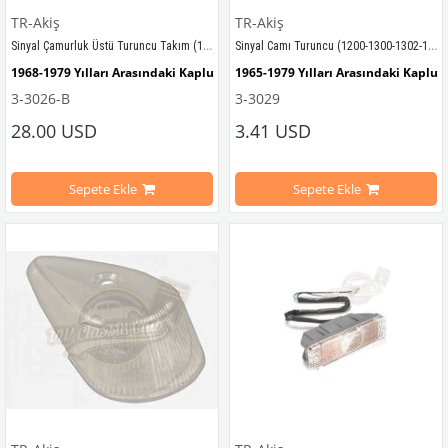
TR-Akiş
TR-Akiş
VWCC Parça No : 3-3704    OEM Parç
Sinyal Çamurluk Üstü Turuncu Takım (1300-1302-1303)
Sinyal Camı Turuncu (1200-1300-1302-1303)
1968-1979 Yılları Arasındaki Kaplumbağa Modelleri İle Uyumludur
1965-1979 Yılları Arasındaki Kaplu
3-3026-B
3-3029
1300-1302-1303 Kaplumbağa Modelleri İle Uyumludur
1200-1300-1302-1303 Kaplumbağa M
28.00 USD
3.41 USD
Takım Olarak 2 Adet Şeklinde Gönderilir 
Sepete Ekle
Sepete Ekle
Krom
VWCC Parça No : 3-3029 , OEM Parça
VWCC Parça No : 
3-3026
  OEM Parça No : 
113953041