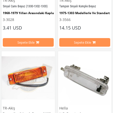
TR-Akiş
TR-Akiş
Sinyal Camı Beyaz (1300-1302-1303)
Tampon Sinyali Komple Beyaz
1968-1979 Yılları Arasındaki Kaplumbağa Modelleri İle Uyumludur
1975-1303 Modellerle Ve Standart 
3-3028
3-3566
1300-1302-1303 Kaplumbağa Modelleri İle Uyumludur
Adet Fiyatıdır.
3.41 USD
14.15 USD
Sepete Ekle
Sepete Ekle
VWCC Parça No : 3-3028 , OEM Parça No : 113953161/ 
VWCC Parça No: 
113953161J
3-3566  
OEM Parça 
TR-Akiş
Hella