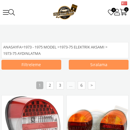
0
0
ANASAYFA
>
1973 - 1975 MODEL
>
1973-75 ELEKTRIK AKSAMI
>
1973-75 AYDINLATMA
Filtreleme
Sıralama
1
2
3
...
6
>