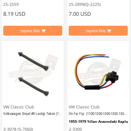
25-2559
25-2899(Q-2225)
1300-1302-1303 Kaplumbağa Modelleri İle Uyumludur
1300-1302-1303  Modelleri İçin Uyg
8.19 USD
7.00 USD
VWC Parça No: 28-2899  OEM Parça 
Sepete Ekle
Sepete Ekle
VWCC Parça No : 25-2559 OEM Parça No : 111943191E / 00-6708-B  JP Parça
VW Classic Club
VW Classic Club
Volkswagen Sinyal Alt Lastiği Takım (1100-1300-1302-1303-Variant-Karman)
Ön Far Fişi  (1100-1200-1300-1302-1303-T1-T2-Karmann-Variant)
1955-1979 Yılları Arasındaki Kaplu
3-3078 (S-7060)
2-3300
1955-1979 Yılları Arasındaki Kaplumbağa Modelleri İle Uyumludur