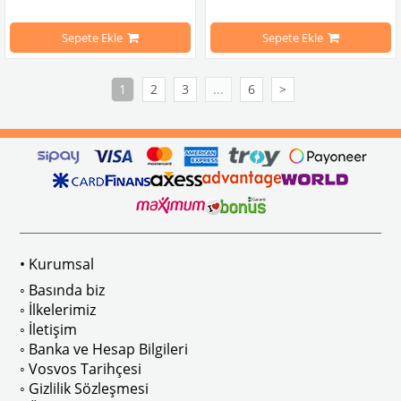
Hella Komple Far  H4 Bağlantı Sacı ve Cercevesi ile Beraber Klasik Volksw
1968-1979 Yılları Arasındaki T2 Mod
Sepete Ekle
Sepete Ekle
Dayanıklı malzeme yapısı sayesinde uzun ömürlü kullanım sunar. Ampul dah
T2 A ve T2 B Kasa İle Uyumludur
1
2
3
...
6
>
Aracınızın orijinal görünümünü korurken, güvenli sürüş için gerekli olan
VWCC Parça No : 3-3425 OEM Parça N
VWCC Part No : 2-2024   OEM Part No : 8195101702 111941073 171941753A 
• Kurumsal
◦ Basında biz
◦ İlkelerimiz
◦ İletişim
◦ Banka ve Hesap Bilgileri
◦ Vosvos Tarihçesi
◦ Gizlilik Sözleşmesi