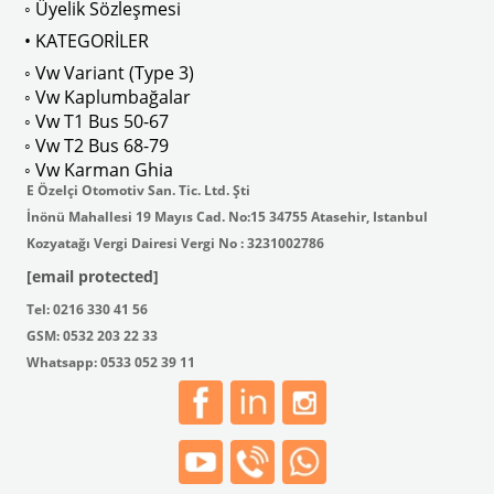
◦ Üyelik Sözleşmesi
• KATEGORİLER
◦ Vw Variant (Type 3)
◦ Vw Kaplumbağalar
◦ Vw T1 Bus 50-67
◦ Vw T2 Bus 68-79
◦ Vw Karman Ghia
E Özelçi Otomotiv San. Tic. Ltd. Şti
İnönü Mahallesi 19 Mayıs Cad. No:15 34755 Atasehir, Istanbul
Kozyatağı Vergi Dairesi Vergi No : 3231002786
[email protected]
Tel: 0216 330 41 56
GSM: 0532 203 22 33
Whatsapp: 0533 052 39 11