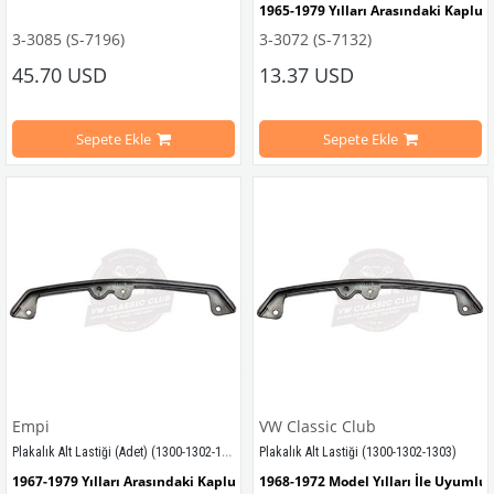
1965-1979 Yılları Arasındaki Kaplu
3-3085 (S-7196)
3-3072 (S-7132)
1200-1300-1302-1303 Kaplumbağa M
45.70 USD
13.37 USD
1955-1967 Yılları Arasındaki Kaplumbağa Modelleri İle Uyumludur
Sepete Ekle
Sepete Ekle
VWCC Parça No : 
3-3072
  OEM Parça 
1100-1200 Kaplumbağa Modelleri İle Uyumludur
VWCC Parça No:
 3-3085  |  
OEM Parça No:
 111947111C
Empi
VW Classic Club
Plakalık Alt Lastiği (Adet) (1300-1302-1303)
Plakalık Alt Lastiği (1300-1302-1303)
1967-1979 Yılları Arasındaki Kaplumbağa Modelleri İle Uyumludur
1968-1972 Model Yılları İle Uyumlu