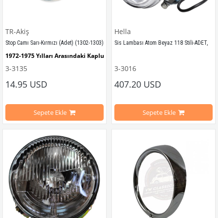
TR-Akiş
Hella
Stop Camı Sarı-Kırmızı (Adet) (1302-1303)
Sis Lambası Atom Beyaz 118 Stili-ADET,
1972-1975 Yılları Arasındaki Kaplumbağa Modelleri İle Uyumludur
3-3135
3-3016
1950 - 1979 Yılları Arasındaki Kap
1302-1303 Kaplumbağa Modelleri İle Uyumludur
14.95 USD
407.20 USD
1950 - 1967 Yılları Arasındaki T1 M
Sepete Ekle
Sepete Ekle
1967 - 1979 Yılları Arasındaki T2 M
VWCC Parça No : 3-3135 OEM Parça No : 135945223C
1979 - 1992 Yılları Arasındaki T3 M
1955 - 1974 Yılları Arasındaki Kar
Porsche 911/914/912/356 Modelleri