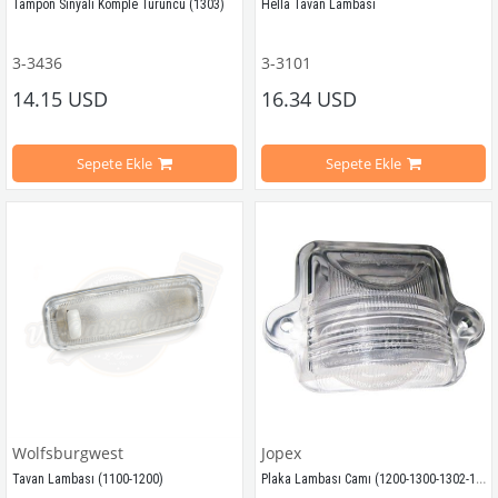
Tampon Sinyali Komple Turuncu (1303)
Hella Tavan Lambası
Hella Tavan Lambası
3-3436
3-3101
14.15 USD
16.34 USD
Tüm Modeller ile Uyumludur
Sepete Ekle
Sepete Ekle
1975 Yılı Kaplumbağa Modelleri İle Uyumludur
VWCC Parça No:
 3-3101  |  
OEM Parç
1303 Kaplumbağa Modelleri İle Uyumludur
Standart Kasalar İle Uyumludur
VWC Parça No:
 3-3436  |  
OEM Parça No:
 171953055
Wolfsburgwest
Jopex
Plaka Lambası Camı (1200-1300-1302-1303)
Tavan Lambası (1100-1200)