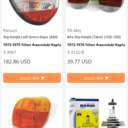
Paruzzi
TR-Akiş
Stop Komple Ledli Kırmızı-Beyaz (Adet)
Arka Stop Komple (Takım) (1302-1303)
1973-1975 Yılları Arasındaki Kaplumbağa Modelleri İle Uyumludur
1972-1976 Yılları Arasındaki Kaplu
3-3067
3-3132-B
1303 Kaplumbağa Modelleri İle Uyumludur
1302-1303 Kaplumbağa Modelleri İ
182.86 USD
39.77 USD
Standart Kasalarla Uyumludur
Sepete Ekle
Sepete Ekle
VWCC Parça No: 3-3132   OEM Parça