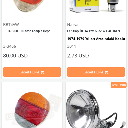
BBT4VW
Narva
Far Ampulü H4 12V 60-55W HALOGEN TABLALI
1303-1200 STD Stop Komple Depo
1974-1979 Y
ılları Arasındaki Kaplu
3-3466
3011
1973-1975 Model yılları ile uyumludur
VWC Parça No: 3011 OEM Parça No:
80.00 USD
2.73 USD
1303-1200 STD Modeller ile Uyumludur
Sepete Ekle
Sepete Ekle
Yeni Ürün
VWC Parça No: 
3-3466   
OEM Parça No:
113945097