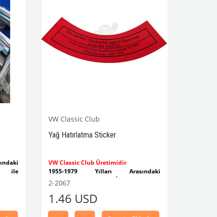
VW Classic Club
Yağ Hatırlatma Sticker
ndaki
VW Classic Club Üretimidir
 ile
1955-1979 Yılları Arasındaki
Kaplumbağa Modelleri İle Uyumludur
2-2067
et düz
1100-1200-1300-1302-1303
1.46 USD
Kaplumbağa Modelleri İle Uyumludur
ştir.
1960-1967 Yılları Arasındaki T1
Modelleri İle Uyumludur