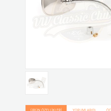
Artır
Azalt
ÜRÜN ÖZELLIKLERI
YORUMLAR
(0)
ÖD