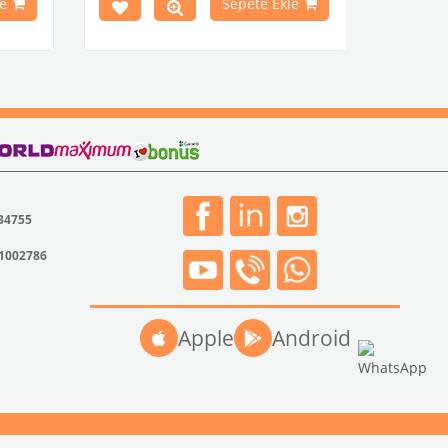
e
Sepete Ekle
1968-1979 Yılları Arasındaki T2
Modelleri İle Uyumludur
T2 A ve T2 B Kasa İle Uyumludur
VWCC Parça No : 2-2067 OEM Parça No
: -
 34755
31002786
Apple
Android