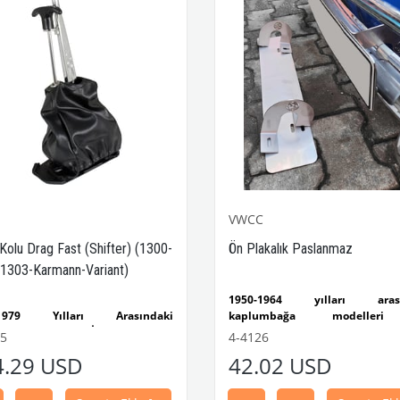
VWCC
 Kolu Drag Fast (Shifter) (1300-
Ön Plakalık Paslanmaz
1303-Karmann-Variant)
1950-1964 yılları arası
-1979 Yılları Arasındaki
kaplumbağa modelleri
mbağa Modelleri İle Uyumludur
uyumludur.
55
4-4126
-1302-1303 Kaplumbağa
VW logolu 2 adet ayak ve 1 ad
4.29 USD
42.02 USD
leri İle Uyumludur
plakalıktan oluşmaktadır.
1974 Yılları Arasındaki Karmann
Paslanmaz malzemeden üretilmi
Modelleri İle Uyumludur
VWC Parça No: 4-4126