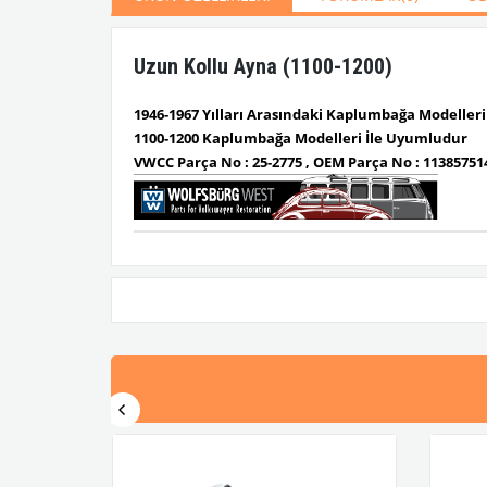
Uzun Kollu Ayna (1100-1200)
1946-1967 Yılları Arasındaki Kaplumbağa Modeller
1100-1200 Kaplumbağa Modelleri İle Uyumludur
VWCC Parça No : 25-2775 , OEM Parça No : 1138575