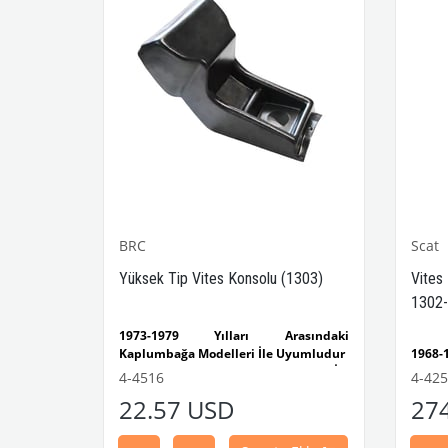
BRC
Scat
-1302-
Yüksek Tip Vites Konsolu (1303)
Vites
1302-
sındaki
1973-1979 Yılları Arasındaki
yumludur
Kaplumbağa Modelleri İle Uyumludur
1968
lumbağa
1303 Kaplumbağa Modelleri İle
Kaplu
4-4516
4-42
Uyumludur
1300
22.57 USD
27
ımı Siyah,
VWCC Parça No : 4-4516 OEM Parça No
Model
 iç mekân
: BRC30145 / P-B145
1968-
 sırasında
Ghia 