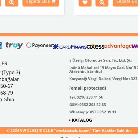
Sepete Ekle
Sepete Ekl
1973 Yılları Arasındaki Variant
leri İle Uyumludur
k 4 lbs / Boyutlar 15 × 8 × 5 inç
Parça No : 4-4255 OEM Parça
AC711500 / 80500
E Özelçi Otomotiv San. Tic. Ltd. Şti
LER
İnönü Mahallesi 19 Mayıs Cad. No:15
Atasehir, Istanbul
 (Type 3)
mbağalar
Kozyatağı Vergi Dairesi Vergi No : 32
 50-67
[email protected]
 68-79
Tel: 0216 330 41 56
n Ghia
GSM: 0532 203 22 33
Whatsapp: 0533 052 39 11
• KATALOG
© 2024 VW CLASSIC CLUB "vwclassicclub.com" Tüm Hakklar Saklıdır.