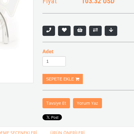
Fiyat
103.32 USD
Adet
Tavsiye Et
Yorum Yaz
EME SEÇENEKLERI
ÜRÜN ÖNERILERI