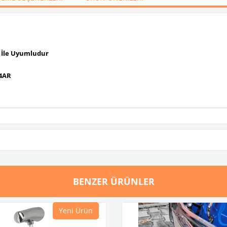
i İle Uyumludur
14AR
BENZER ÜRÜNLER
Yeni Ürün