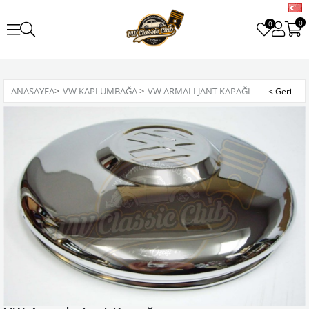
0
0
ANASAYFA
>
VW KAPLUMBAĞA
>
VW ARMALI JANT KAPAĞI