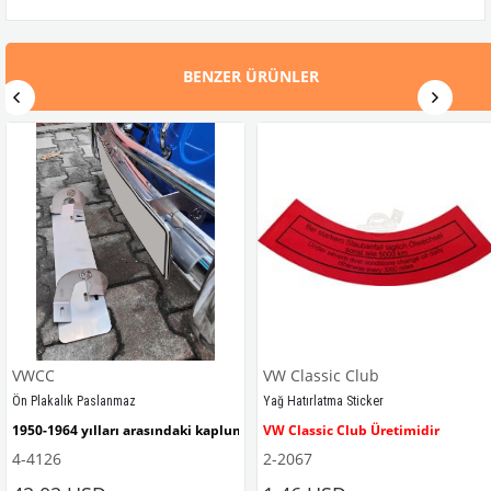
BENZER ÜRÜNLER
VWCC
VW Classic Club
Ön Plakalık Paslanmaz
Yağ Hatırlatma Sticker
1950-1964 yılları arasındaki kaplumbağa modelleri ile uyumludur. 
VW Classic Club Üretimidir
4-4126
2-2067