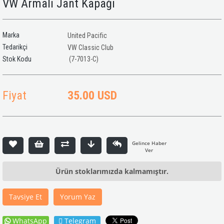
VW Armalı Jant Kapağı
Marka
United Pacific
Tedarikçi
VW Classic Club
(7-7013-C)
Fiyat
35.00 USD
Ürün stoklarımızda kalmamıştır.
Tavsiye Et
Yorum Yaz
WhatsApp
Telegram