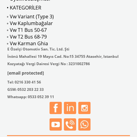
• KATEGORİLER
◦ Vw Variant (Type 3)
ak isteyenler için tercih edilir.
◦ Vw Kaplumbağalar
◦ Vw T1 Bus 50-67
◦ Vw T2 Bus 68-79
◦ Vw Karman Ghia
E Özelçi Otomotiv San. Tic. Ltd. Şti
İnönü Mahallesi 19 Mayıs Cad. No:15 34755 Atasehir, Istanbul
Kozyatağı Vergi Dairesi Vergi No : 3231002786
[email protected]
Tel: 0216 330 41 56
GSM: 0532 203 22 33
Whatsapp: 0533 052 39 11