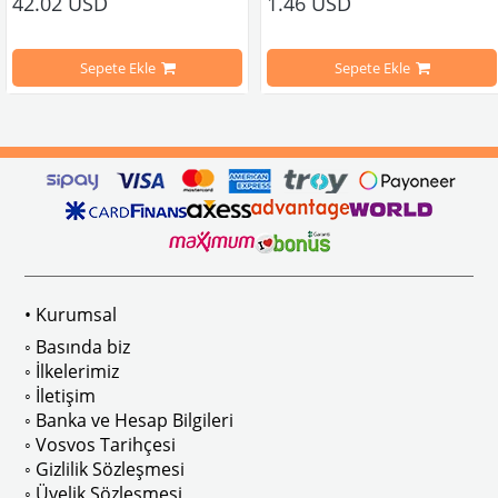
42.02 USD
1.46 USD
mbağa Modelleri İle Uyumludur
VW logolu 2 adet ayak ve 1 adet düz plakalıktan oluşmaktadır.
1955-1979 Yılları Arasındaki Kapl
Sepete Ekle
Sepete Ekle
arını daha etkili şekilde kontrol etmek için tasarlanmış özel bir iç trim setidir. 
ri İle Uyumludur
Paslanmaz malzemeden üretilmiştir.
1100-1200-1300-1302-1303 Kaplum
ikler, sürüş esnasında doğrudan gelen güneş ışığını keserek görüş konforunu artı
n Ghia Modelleri İle Uyumludur
VWC Parça No: 4-4126
1960-1967 Yılları Arasındaki T1 Mo
 Modelleri İle Uyumludur
1968-1979 Yılları Arasındaki T2 Mo
• Kurumsal
 
T2 A ve T2 B Kasa İle Uyumludur
◦ Basında biz
◦ İlkelerimiz
◦ İletişim
◦ Banka ve Hesap Bilgileri
No : AC711500 / 80500
VWCC Parça No : 2-2067 OEM Parça 
◦ Vosvos Tarihçesi
◦ Gizlilik Sözleşmesi
◦ Üyelik Sözleşmesi