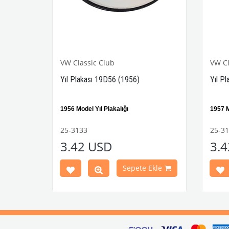
VW Classic Club
VW Cl
Yıl Plakası 19D56 (1956)
Yıl P
1956 Model Yıl Plakalığı
1957 M
VWC Parça No:
25-3133
OEM Parça
VWC 
25-3133
25-3
No:
499456
No:
49
3.42 USD
3.
Sepete Ekle