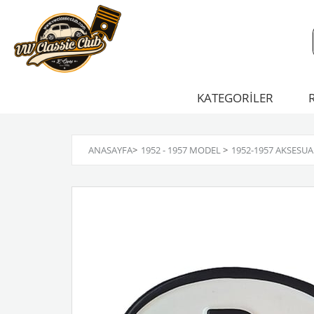
KATEGORİLER
ANASAYFA
>
1952 - 1957 MODEL
>
1952-1957 AKSESU