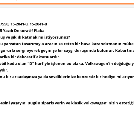
550, 15-2041-0, 15-2041-B
 Yazılı Dekoratif Plaka
nuş ve şıklık katmak mı istiyorsunuz?
u yansıtan tasarımıyla aracınıza retro bir hava kazandırmanın müke
ni gururla sergileyerek geçmişe bir saygı duruşunda bulunur. Kabartmal
arika bir dekoratif aksesuardır.
bil kodu olan “D” harfiyle işlenen bu plaka, Volkswagen’in doğduğu ye
ydır.
nu bir arkadaşınıza ya da sevdiklerinize benzersiz bir hediye mi arıy
sini yaşayın! Bugün sipariş verin ve klasik Volkswagen’inizin estetiğin