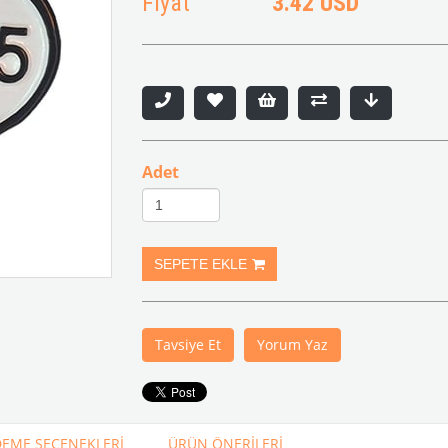
Fiyat
3.42 USD
Adet
Tavsiye Et
Yorum Yaz
EME SEÇENEKLERI
ÜRÜN ÖNERILERI