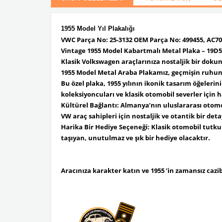
1955 Model Yıl Plakalığı
VWC Parça No: 25-3132 OEM Parça No: 499455, AC707
Vintage 1955 Model Kabartmalı Metal Plaka – 19D55
Klasik Volkswagen araçlarınıza nostaljik bir doku
1955 Model Metal Araba Plakamız, geçmişin ruhun
Bu özel plaka, 1955 yılının ikonik tasarım öğeleri
koleksiyoncuları ve klasik otomobil severler için h
Kültürel Bağlantı: Almanya’nın uluslararası otomo
VW araç sahipleri için nostaljik ve otantik bir deta
Harika Bir Hediye Seçeneği: Klasik otomobil tutku
taşıyan, unutulmaz ve şık bir hediye olacaktır.
Aracınıza karakter katın ve 1955 ’in zamansız cazibe