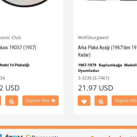
assic Club
Wolfsburgwest
lakası 19D57 (1957)
Arka Plaka Ayağı (1967'den 19
Kadar)
1967-1979 Kaplumbağa Modelle
odel Yıl Plakalığı
Uyumludur
VWCC Parça No : 3-3235 OEM Pa
Parça No:
25-3134
OEM Parça
134
3-3235 (S-7461)
: ZVW17C
9457
42 USD
21.97 USD
Sepete Ekle
Sepete Ekl