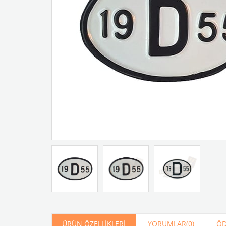
Artır
Azalt
ÜRÜN ÖZELLIKLERI
YORUMLAR
(0)
ÖD