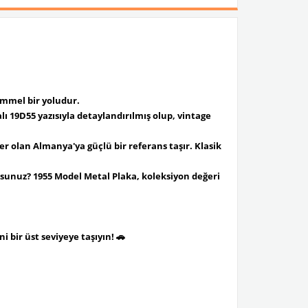
mmel bir yoludur.
ı 19D55 yazısıyla detaylandırılmış olup, vintage
r olan Almanya'ya güçlü bir referans taşır. Klasik
orsunuz? 1955 Model Metal Plaka, koleksiyon değeri
i bir üst seviyeye taşıyın! 🚗