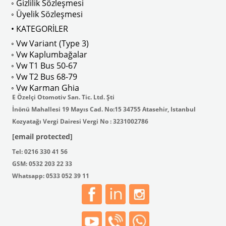
◦ Gizlilik Sözleşmesi
◦ Üyelik Sözleşmesi
• KATEGORİLER
◦ Vw Variant (Type 3)
ak isteyenler için tercih edilir.
◦ Vw Kaplumbağalar
◦ Vw T1 Bus 50-67
◦ Vw T2 Bus 68-79
◦ Vw Karman Ghia
E Özelçi Otomotiv San. Tic. Ltd. Şti
İnönü Mahallesi 19 Mayıs Cad. No:15 34755 Atasehir, Istanbul
Kozyatağı Vergi Dairesi Vergi No : 3231002786
[email protected]
Tel: 0216 330 41 56
GSM: 0532 203 22 33
Whatsapp: 0533 052 39 11