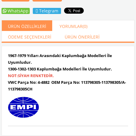
WhatsApp
Telegram
ÜRÜN ÖZELLIKLERI
YORUMLAR
(0)
ÖDEME SEÇENEKLERI
ÜRÜN ÖNERILERI
1967-1979 Yılları Arasındaki Kaplumbağa Modelleri İle
Uyumludur.
1300-1302-1303 Kaplumbağa Modelleri İle Uyumludur.
NOT:SİYAH RENKTEDİR.
VWC Parça No: 4-4882 OEM Parça No: 113798305-113798305/A-
113798305CH