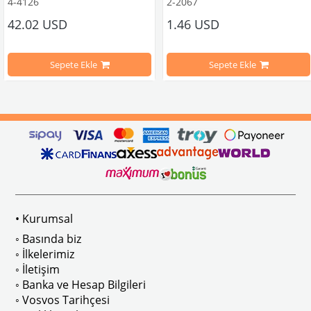
4-4126
2-2067
42.02 USD
1.46 USD
mbağa Modelleri İle Uyumludur
VW logolu 2 adet ayak ve 1 adet düz plakalıktan oluşmaktadır.
1955-1979 Yılları Arasındaki Kapl
Sepete Ekle
Sepete Ekle
arını daha etkili şekilde kontrol etmek için tasarlanmış özel bir iç trim setidir. 
ri İle Uyumludur
Paslanmaz malzemeden üretilmiştir.
1100-1200-1300-1302-1303 Kaplum
ikler, sürüş esnasında doğrudan gelen güneş ışığını keserek görüş konforunu artı
n Ghia Modelleri İle Uyumludur
VWC Parça No: 4-4126
1960-1967 Yılları Arasındaki T1 Mo
 Modelleri İle Uyumludur
1968-1979 Yılları Arasındaki T2 Mo
• Kurumsal
 
T2 A ve T2 B Kasa İle Uyumludur
◦ Basında biz
◦ İlkelerimiz
◦ İletişim
◦ Banka ve Hesap Bilgileri
No : AC711500 / 80500
VWCC Parça No : 2-2067 OEM Parça 
◦ Vosvos Tarihçesi