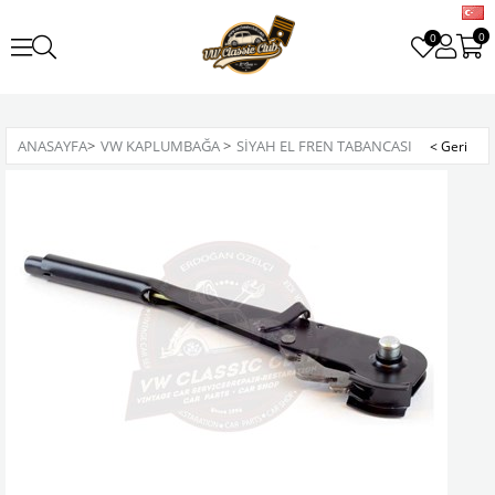
0
0
ANASAYFA
>
VW KAPLUMBAĞA
>
SIYAH EL FREN TABANCASI