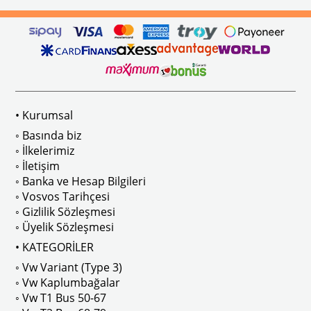
ikler, sürüş esnasında doğrudan gelen güneş ışığını keserek görüş konforunu artı
n Ghia Modelleri İle Uyumludur
VWC Parça No: 4-4126
1960-1967 Yılları Arasındaki T1 Mo
 Modelleri İle Uyumludur
1968-1979 Yılları Arasındaki T2 Mo
• Kurumsal
 
T2 A ve T2 B Kasa İle Uyumludur
◦ Basında biz
◦ İlkelerimiz
◦ İletişim
◦ Banka ve Hesap Bilgileri
No : AC711500 / 80500
VWCC Parça No : 2-2067 OEM Parça 
◦ Vosvos Tarihçesi
◦ Gizlilik Sözleşmesi
◦ Üyelik Sözleşmesi
• KATEGORİLER
◦ Vw Variant (Type 3)
ak isteyenler için tercih edilir.
◦ Vw Kaplumbağalar
◦ Vw T1 Bus 50-67