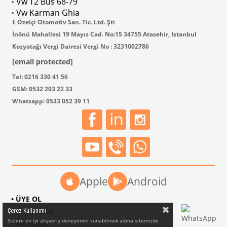
◦ Vw T2 Bus 68-79
◦ Vw Karman Ghia
E Özelçi Otomotiv San. Tic. Ltd. Şti
İnönü Mahallesi 19 Mayıs Cad. No:15 34755 Atasehir, Istanbul
Kozyatağı Vergi Dairesi Vergi No : 3231002786
[email protected]
Tel: 0216 330 41 56
GSM: 0532 203 22 33
Whatsapp: 0533 052 39 11
Apple
Android
• ÜYE OL
• AKSESUAR
Çerez Kullanımı
Sizlere en iyi alışveriş deneyimini sunabilmek adına sitemizde
• KATALOG