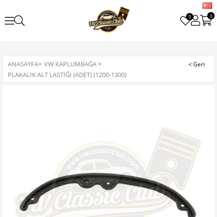
0
0
ANASAYFA
>
VW KAPLUMBAĞA
>
PLAKALIK ALT LASTIĞI (ADET) (1200-1300)