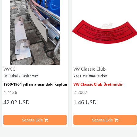
VWCC
VW Classic Club
Ön Plakalık Paslanmaz
Yağ Hatırlatma Sticker
1950-1964 yılları arasındaki kaplumbağa modelleri ile uyumludur. 
VW Classic Club Üretimidir
4-4126
2-2067
42.02 USD
1.46 USD
mbağa Modelleri İle Uyumludur
VW logolu 2 adet ayak ve 1 adet düz plakalıktan oluşmaktadır.
1955-1979 Yılları Arasındaki Kapl
Sepete Ekle
Sepete Ekle
arını daha etkili şekilde kontrol etmek için tasarlanmış özel bir iç trim setidir. 
ri İle Uyumludur
Paslanmaz malzemeden üretilmiştir.
1100-1200-1300-1302-1303 Kaplum