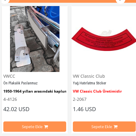
VWCC
VW Classic Club
Ön Plakalık Paslanmaz
Yağ Hatırlatma Sticker
1950-1964 yılları arasındaki kaplumbağa modelleri ile uyumludur. 
VW Classic Club Üretimidir
4-4126
2-2067
42.02 USD
1.46 USD
mbağa Modelleri İle Uyumludur
VW logolu 2 adet ayak ve 1 adet düz plakalıktan oluşmaktadır.
1955-1979 Yılları Arasındaki Kapl
Sepete Ekle
Sepete Ekle
arını daha etkili şekilde kontrol etmek için tasarlanmış özel bir iç trim setidir. 
ri İle Uyumludur
Paslanmaz malzemeden üretilmiştir.
1100-1200-1300-1302-1303 Kaplum