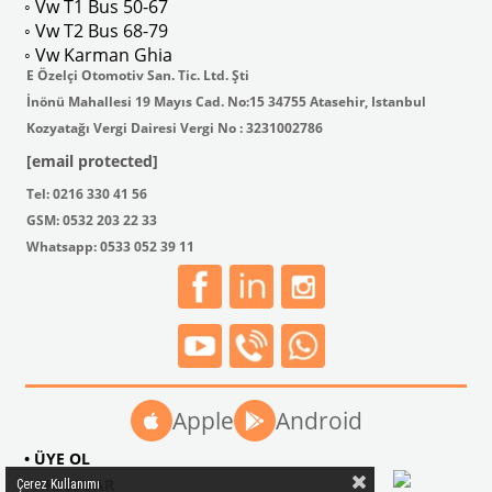
◦ Vw T1 Bus 50-67
◦ Vw T2 Bus 68-79
◦ Vw Karman Ghia
E Özelçi Otomotiv San. Tic. Ltd. Şti
İnönü Mahallesi 19 Mayıs Cad. No:15 34755 Atasehir, Istanbul
Kozyatağı Vergi Dairesi Vergi No : 3231002786
[email protected]
Tel: 0216 330 41 56
GSM: 0532 203 22 33
Whatsapp: 0533 052 39 11
Apple
Android
• ÜYE OL
• AKSESUAR
Çerez Kullanımı