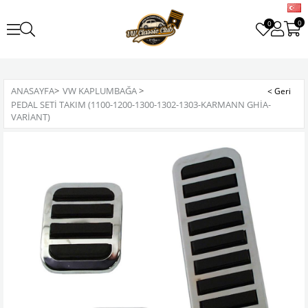
0
0
ANASAYFA
>
VW KAPLUMBAĞA
>
PEDAL SETI TAKIM (1100-1200-1300-1302-1303-KARMANN GHIA-
VARIANT)