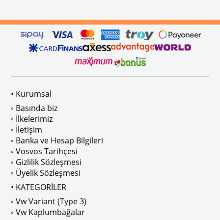
ikler, sürüş esnasında doğrudan gelen güneş ışığını keserek görüş konforunu artı
n Ghia Modelleri İle Uyumludur
VWC Parça No: 4-4126
1960-1967 Yılları Arasındaki T1 Mo
 Modelleri İle Uyumludur
1968-1979 Yılları Arasındaki T2 Mo
• Kurumsal
 
T2 A ve T2 B Kasa İle Uyumludur
◦ Basında biz
◦ İlkelerimiz
◦ İletişim
◦ Banka ve Hesap Bilgileri
No : AC711500 / 80500
VWCC Parça No : 2-2067 OEM Parça 
◦ Vosvos Tarihçesi
◦ Gizlilik Sözleşmesi
◦ Üyelik Sözleşmesi
• KATEGORİLER
◦ Vw Variant (Type 3)
ak isteyenler için tercih edilir.
◦ Vw Kaplumbağalar