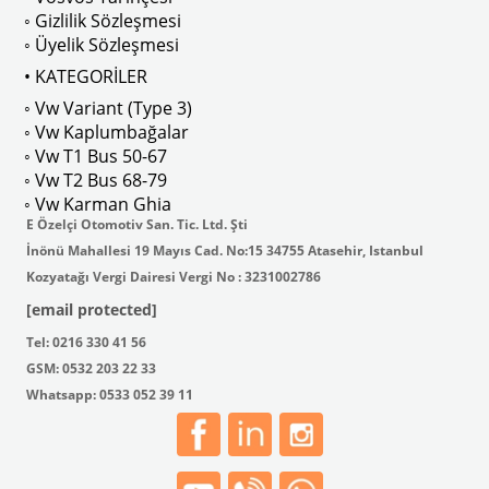
◦ Gizlilik Sözleşmesi
◦ Üyelik Sözleşmesi
• KATEGORİLER
◦ Vw Variant (Type 3)
ak isteyenler için tercih edilir.
◦ Vw Kaplumbağalar
◦ Vw T1 Bus 50-67
◦ Vw T2 Bus 68-79
◦ Vw Karman Ghia
E Özelçi Otomotiv San. Tic. Ltd. Şti
İnönü Mahallesi 19 Mayıs Cad. No:15 34755 Atasehir, Istanbul
Kozyatağı Vergi Dairesi Vergi No : 3231002786
[email protected]
Tel: 0216 330 41 56
GSM: 0532 203 22 33
Whatsapp: 0533 052 39 11