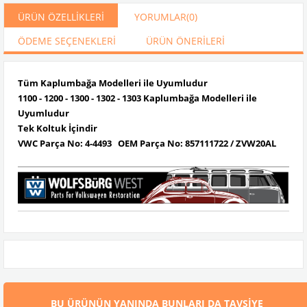
ÜRÜN ÖZELLIKLERI
YORUMLAR
(0)
ÖDEME SEÇENEKLERI
ÜRÜN ÖNERILERI
Tüm Kaplumbağa Modelleri ile Uyumludur
1100 - 1200 - 1300 - 1302 - 1303 Kaplumbağa Modelleri ile
Uyumludur
Tek Koltuk İçindir
VWC Parça No:
4-4493
OEM Parça No: 857111722 /
ZVW20AL
BU ÜRÜNÜN YANINDA BUNLARI DA TAVSIYE