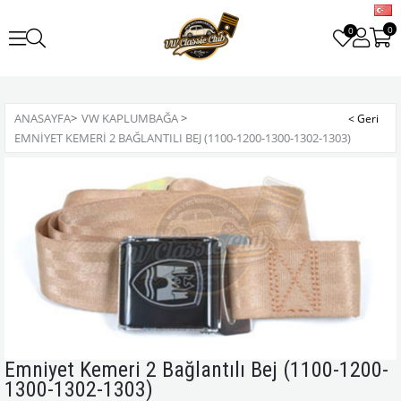
0
0
ANASAYFA
>
VW KAPLUMBAĞA
>
EMNIYET KEMERI 2 BAĞLANTILI BEJ (1100-1200-1300-1302-1303)
Emniyet Kemeri 2 Bağlantılı Bej (1100-1200-
1300-1302-1303)