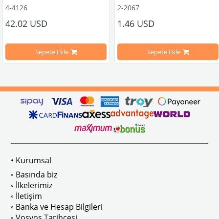
4-4126
2-2067
42.02 USD
1.46 USD
mbağa Modelleri İle Uyumludur
VW logolu 2 adet ayak ve 1 adet düz plakalıktan oluşmaktadır.
1955-1979 Yılları Arasındaki Kapl
Sepete Ekle
Sepete Ekle
arını daha etkili şekilde kontrol etmek için tasarlanmış özel bir iç trim setidir. 
ri İle Uyumludur
Paslanmaz malzemeden üretilmiştir.
1100-1200-1300-1302-1303 Kaplum
ikler, sürüş esnasında doğrudan gelen güneş ışığını keserek görüş konforunu artı
n Ghia Modelleri İle Uyumludur
VWC Parça No: 4-4126
1960-1967 Yılları Arasındaki T1 Mo
 Modelleri İle Uyumludur
1968-1979 Yılları Arasındaki T2 Mo
• Kurumsal
 
T2 A ve T2 B Kasa İle Uyumludur
◦ Basında biz
◦ İlkelerimiz
◦ İletişim
◦ Banka ve Hesap Bilgileri
No : AC711500 / 80500
VWCC Parça No : 2-2067 OEM Parça 
◦ Vosvos Tarihçesi