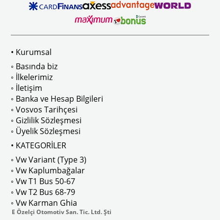
 Modelleri İle Uyumludur
1968-1979 Yılları Arasındaki T2 Mo
• Kurumsal
 
T2 A ve T2 B Kasa İle Uyumludur
◦ Basında biz
◦ İlkelerimiz
◦ İletişim
◦ Banka ve Hesap Bilgileri
No : AC711500 / 80500
VWCC Parça No : 2-2067 OEM Parça 
◦ Vosvos Tarihçesi
◦ Gizlilik Sözleşmesi
◦ Üyelik Sözleşmesi
• KATEGORİLER
◦ Vw Variant (Type 3)
ak isteyenler için tercih edilir.
◦ Vw Kaplumbağalar
◦ Vw T1 Bus 50-67
◦ Vw T2 Bus 68-79
◦ Vw Karman Ghia
E Özelçi Otomotiv San. Tic. Ltd. Şti