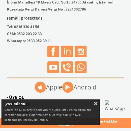
İnönü Mahallesi 19 Mayıs Cad. No:15 34755 Atasehir, Istanbul
Kozyatağı Vergi Dairesi Vergi No : 3231002786
[email protected]
Tel: 0216 330 41 56
GSM: 0532 203 22 33
Whatsapp: 0533 052 39 11
Apple
Android
• ÜYE OL
• AKSESUAR
Çerez Kullanımı
Sizlere en iyi alışveriş deneyimini sunabilmek adına sitemizde
• KATALOG
çerezler(cookies) kullanmaktayız. Detaylı bilgi için Kvkk
sözleşmesini inceleyebilirsiniz.
© 2024 VW CLASSIC CLUB "vwclassicclub.com" Tüm Hakklar
Saklıdır.