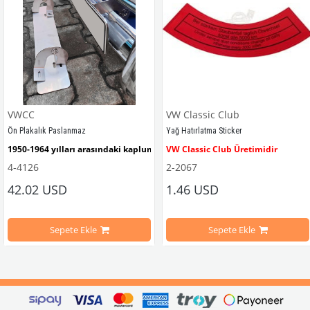
VWCC
VW Classic Club
Ön Plakalık Paslanmaz
Yağ Hatırlatma Sticker
1950-1964 yılları arasındaki kaplumbağa modelleri ile uyumludur. 
VW Classic Club Üretimidir
4-4126
2-2067
42.02 USD
1.46 USD
mbağa Modelleri İle Uyumludur
VW logolu 2 adet ayak ve 1 adet düz plakalıktan oluşmaktadır.
1955-1979 Yılları Arasındaki Kapl
Sepete Ekle
Sepete Ekle
arını daha etkili şekilde kontrol etmek için tasarlanmış özel bir iç trim setidir. 
ri İle Uyumludur
Paslanmaz malzemeden üretilmiştir.
1100-1200-1300-1302-1303 Kaplum
ikler, sürüş esnasında doğrudan gelen güneş ışığını keserek görüş konforunu artı
n Ghia Modelleri İle Uyumludur
VWC Parça No: 4-4126
1960-1967 Yılları Arasındaki T1 Mo