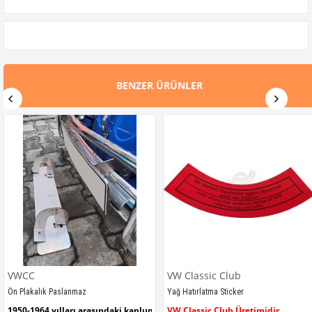
BENZER ÜRÜNLER
VWCC
VW Classic Club
Ön Plakalık Paslanmaz
Yağ Hatırlatma Sticker
1950-1964 yılları arasındaki kaplumbağa modelleri ile uyumludur. 
VW Classic Club Üretimidir