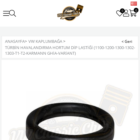
0
0
ANASAYFA
>
VW KAPLUMBAĞA
>
TÜRBIN HAVALANDIRMA HORTUM DIP LASTIĞI (1100-1200-1300-1302-
1303-T1-T2-KARMANN GHIA-VARIANT)