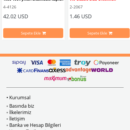
4-4126
2-2067
42.02 USD
1.46 USD
mbağa Modelleri İle Uyumludur
VW logolu 2 adet ayak ve 1 adet düz plakalıktan oluşmaktadır.
1955-1979 Yılları Arasındaki Kapl
Sepete Ekle
Sepete Ekle
arını daha etkili şekilde kontrol etmek için tasarlanmış özel bir iç trim setidir. 
ri İle Uyumludur
Paslanmaz malzemeden üretilmiştir.
1100-1200-1300-1302-1303 Kaplum
ikler, sürüş esnasında doğrudan gelen güneş ışığını keserek görüş konforunu artı
n Ghia Modelleri İle Uyumludur
VWC Parça No: 4-4126
1960-1967 Yılları Arasındaki T1 Mo
 Modelleri İle Uyumludur
1968-1979 Yılları Arasındaki T2 Mo
• Kurumsal
 
T2 A ve T2 B Kasa İle Uyumludur
◦ Basında biz
◦ İlkelerimiz
◦ İletişim
◦ Banka ve Hesap Bilgileri
No : AC711500 / 80500
VWCC Parça No : 2-2067 OEM Parça 