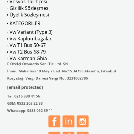
◦ Vosvos Tarihçesi
◦ Gizlilik Sözleşmesi
◦ Üyelik Sözleşmesi
• KATEGORİLER
◦ Vw Variant (Type 3)
ak isteyenler için tercih edilir.
◦ Vw Kaplumbağalar
◦ Vw T1 Bus 50-67
◦ Vw T2 Bus 68-79
◦ Vw Karman Ghia
E Özelçi Otomotiv San. Tic. Ltd. Şti
İnönü Mahallesi 19 Mayıs Cad. No:15 34755 Atasehir, Istanbul
Kozyatağı Vergi Dairesi Vergi No : 3231002786
[email protected]
Tel: 0216 330 41 56
GSM: 0532 203 22 33
Whatsapp: 0533 052 39 11