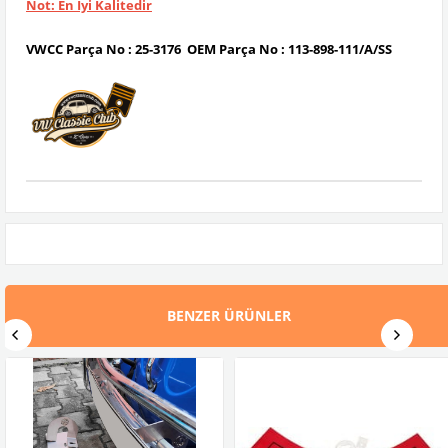
Not:
En İyi Kalitedir
VWCC Parça No :
25-3176
OEM Parça No :
113-898-111/A/SS
BENZER ÜRÜNLER