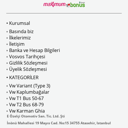
 Modelleri İle Uyumludur
1968-1979 Yılları Arasındaki T2 Mo
• Kurumsal
 
T2 A ve T2 B Kasa İle Uyumludur
◦ Basında biz
◦ İlkelerimiz
◦ İletişim
◦ Banka ve Hesap Bilgileri
No : AC711500 / 80500
VWCC Parça No : 2-2067 OEM Parça 
◦ Vosvos Tarihçesi
◦ Gizlilik Sözleşmesi
◦ Üyelik Sözleşmesi
• KATEGORİLER
◦ Vw Variant (Type 3)
ak isteyenler için tercih edilir.
◦ Vw Kaplumbağalar
◦ Vw T1 Bus 50-67
◦ Vw T2 Bus 68-79
◦ Vw Karman Ghia
E Özelçi Otomotiv San. Tic. Ltd. Şti
İnönü Mahallesi 19 Mayıs Cad. No:15 34755 Atasehir, Istanbul