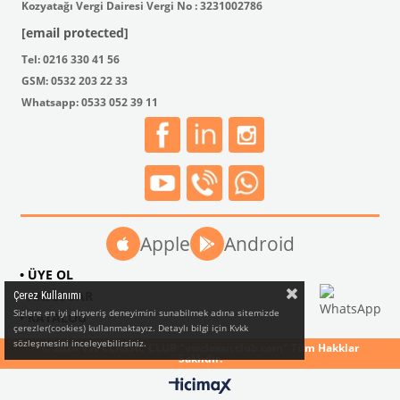
Kozyatağı Vergi Dairesi Vergi No : 3231002786
[email protected]
Tel: 0216 330 41 56
GSM: 0532 203 22 33
Whatsapp: 0533 052 39 11
Apple
Android
• ÜYE OL
• AKSESUAR
Çerez Kullanımı
Sizlere en iyi alışveriş deneyimini sunabilmek adına sitemizde
• KATALOG
çerezler(cookies) kullanmaktayız. Detaylı bilgi için Kvkk
sözleşmesini inceleyebilirsiniz.
© 2024 VW CLASSIC CLUB "vwclassicclub.com" Tüm Hakklar
Saklıdır.