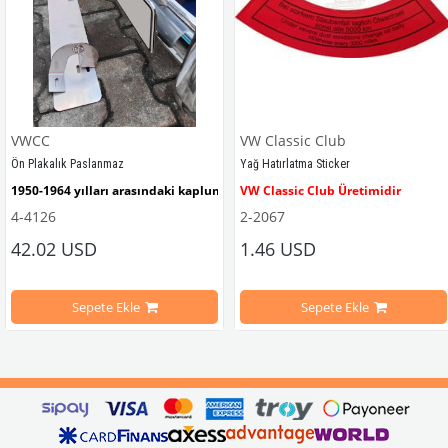
VWCC
VW Classic Club
Ön Plakalık Paslanmaz
Yağ Hatırlatma Sticker
1950-1964 yılları arasındaki kaplumbağa modelleri ile uyumludur. 
VW Classic Club Üretimidir
4-4126
2-2067
42.02 USD
1.46 USD
mbağa Modelleri İle Uyumludur
VW logolu 2 adet ayak ve 1 adet düz plakalıktan oluşmaktadır.
1955-1979 Yılları Arasındaki Kapl
Sepete Ekle
Sepete Ekle
arını daha etkili şekilde kontrol etmek için tasarlanmış özel bir iç trim setidir. 
ri İle Uyumludur
Paslanmaz malzemeden üretilmiştir.
1100-1200-1300-1302-1303 Kaplum
ikler, sürüş esnasında doğrudan gelen güneş ışığını keserek görüş konforunu artı
n Ghia Modelleri İle Uyumludur
VWC Parça No: 4-4126
1960-1967 Yılları Arasındaki T1 Mo