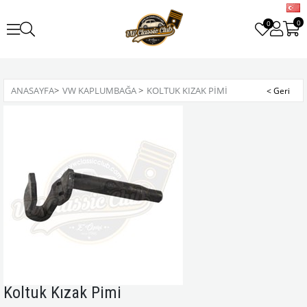
0
0
ANASAYFA
>
VW KAPLUMBAĞA
>
KOLTUK KIZAK PIMI
Koltuk Kızak Pimi