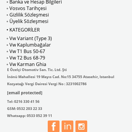
◦ Banka ve Hesap Bilgileri
No : AC711500 / 80500
VWCC Parça No : 2-2067 OEM Parça 
◦ Vosvos Tarihçesi
◦ Gizlilik Sözleşmesi
◦ Üyelik Sözleşmesi
• KATEGORİLER
◦ Vw Variant (Type 3)
ak isteyenler için tercih edilir.
◦ Vw Kaplumbağalar
◦ Vw T1 Bus 50-67
◦ Vw T2 Bus 68-79
◦ Vw Karman Ghia
E Özelçi Otomotiv San. Tic. Ltd. Şti
İnönü Mahallesi 19 Mayıs Cad. No:15 34755 Atasehir, Istanbul
Kozyatağı Vergi Dairesi Vergi No : 3231002786
[email protected]
Tel: 0216 330 41 56
GSM: 0532 203 22 33
Whatsapp: 0533 052 39 11