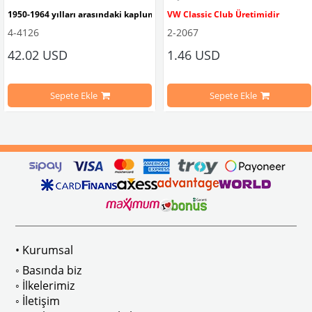
1950-1964 yılları arasındaki kaplumbağa modelleri ile uyumludur. 
VW Classic Club Üretimidir
4-4126
2-2067
42.02 USD
1.46 USD
mbağa Modelleri İle Uyumludur
VW logolu 2 adet ayak ve 1 adet düz plakalıktan oluşmaktadır.
1955-1979 Yılları Arasındaki Kapl
Sepete Ekle
Sepete Ekle
arını daha etkili şekilde kontrol etmek için tasarlanmış özel bir iç trim setidir. 
ri İle Uyumludur
Paslanmaz malzemeden üretilmiştir.
1100-1200-1300-1302-1303 Kaplum
ikler, sürüş esnasında doğrudan gelen güneş ışığını keserek görüş konforunu artı
n Ghia Modelleri İle Uyumludur
VWC Parça No: 4-4126
1960-1967 Yılları Arasındaki T1 Mo
 Modelleri İle Uyumludur
1968-1979 Yılları Arasındaki T2 Mo
• Kurumsal
 
T2 A ve T2 B Kasa İle Uyumludur
◦ Basında biz
◦ İlkelerimiz
◦ İletişim