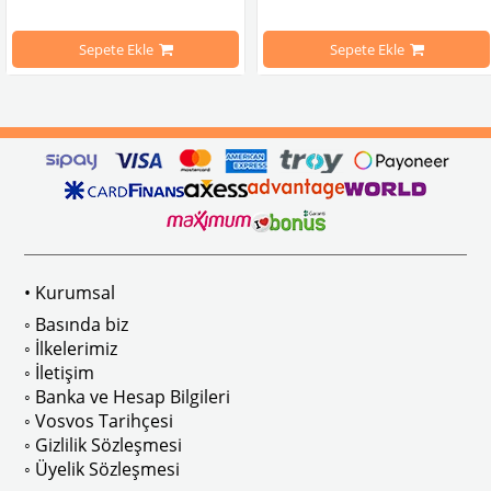
mbağa Modelleri İle Uyumludur
VW logolu 2 adet ayak ve 1 adet düz plakalıktan oluşmaktadır.
1955-1979 Yılları Arasındaki Kapl
Sepete Ekle
Sepete Ekle
arını daha etkili şekilde kontrol etmek için tasarlanmış özel bir iç trim setidir. 
ri İle Uyumludur
Paslanmaz malzemeden üretilmiştir.
1100-1200-1300-1302-1303 Kaplum
ikler, sürüş esnasında doğrudan gelen güneş ışığını keserek görüş konforunu artı
n Ghia Modelleri İle Uyumludur
VWC Parça No: 4-4126
1960-1967 Yılları Arasındaki T1 Mo
 Modelleri İle Uyumludur
1968-1979 Yılları Arasındaki T2 Mo
• Kurumsal
 
T2 A ve T2 B Kasa İle Uyumludur
◦ Basında biz
◦ İlkelerimiz
◦ İletişim
◦ Banka ve Hesap Bilgileri
No : AC711500 / 80500
VWCC Parça No : 2-2067 OEM Parça 
◦ Vosvos Tarihçesi
◦ Gizlilik Sözleşmesi
◦ Üyelik Sözleşmesi