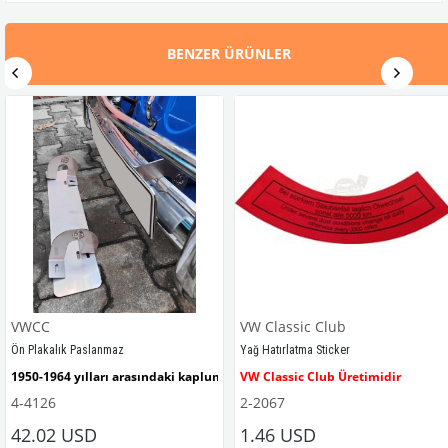
BENZER ÜRÜNLER
VWCC
VW Classic Club
Ön Plakalık Paslanmaz
Yağ Hatırlatma Sticker
1950-1964 yılları arasındaki kaplumbağa modelleri ile uyumludur. 
VW Classic Club Üretimidir
4-4126
2-2067
42.02 USD
1.46 USD