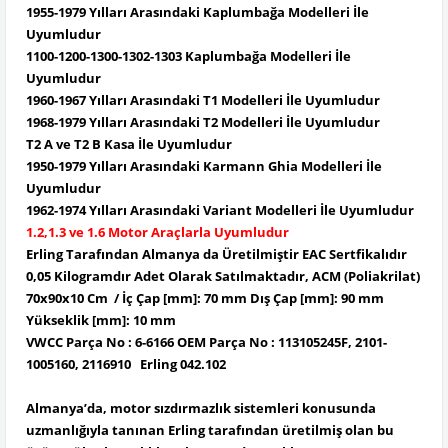
1955-1979 Yılları Arasındaki Kaplumbağa Modelleri İle
Uyumludur
1100-1200-1300-1302-1303 Kaplumbağa Modelleri İle
Uyumludur
1960-1967 Yılları Arasındaki T1 Modelleri İle Uyumludur
1968-1979 Yılları Arasındaki T2 Modelleri İle Uyumludur
T2 A ve T2 B Kasa İle Uyumludur
1950-1979 Yılları Arasındaki Karmann Ghia Modelleri İle
Uyumludur
1962-1974 Yılları Arasındaki Variant Modelleri İle Uyumludur
1.2,1.3 ve 1.6 Motor Araçlarla Uyumludur
Erling Tarafından Almanya da Üretilmiştir EAC Sertfikalıdır
0,05 Kilogramdır Adet Olarak Satılmaktadır, ACM (Poliakrilat)
70x90x10 Cm / İç Çap [mm]: 70 mm Dış Çap [mm]: 90 mm
Yükseklik [mm]: 10 mm
VWCC Parça No : 6-6166 OEM Parça No : 113105245F, 2101-
1005160, 2116910 Erling 042.102
Almanya’da, motor sızdırmazlık sistemleri konusunda
uzmanlığıyla tanınan
Erling
tarafından üretilmiş olan bu