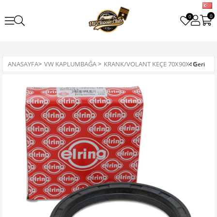
0
0
ANASAYFA
>
VW KAPLUMBAĞA
>
KRANK/VOLANT KEÇE 70X90X10