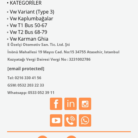
• KATEGORİLER
◦ Vw Variant (Type 3)
ak isteyenler için tercih edilir.
◦ Vw Kaplumbağalar
◦ Vw T1 Bus 50-67
◦ Vw T2 Bus 68-79
◦ Vw Karman Ghia
E Özelçi Otomotiv San. Tic. Ltd. Şti
İnönü Mahallesi 19 Mayıs Cad. No:15 34755 Atasehir, Istanbul
Kozyatağı Vergi Dairesi Vergi No : 3231002786
[email protected]
Tel: 0216 330 41 56
GSM: 0532 203 22 33
Whatsapp: 0533 052 39 11