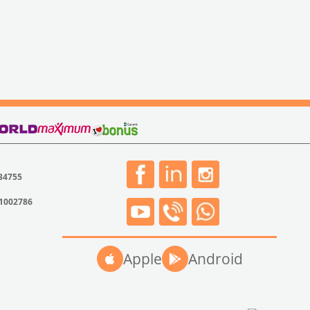
 34755
31002786
Apple
Android