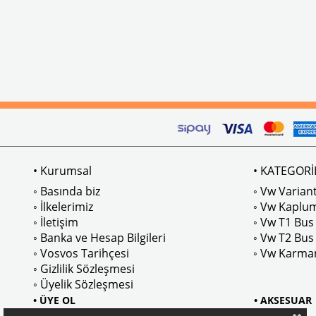
• Kurumsal
• KATEGORİ
◦ Basında biz
◦ Vw Variant
◦ İlkelerimiz
◦ Vw Kaplu
◦ İletişim
◦ Vw T1 Bus
◦ Banka ve Hesap Bilgileri
◦ Vw T2 Bus
◦ Vosvos Tarihçesi
◦ Vw Karma
◦ Gizlilik Sözleşmesi
◦ Üyelik Sözleşmesi
• ÜYE OL
• AKSESUAR