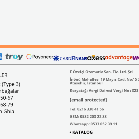
E Özelçi Otomotiv San. Tic. Ltd. Şti
LER
İnönü Mahallesi 19 Mayıs Cad. No:15
Atasehir, Istanbul
 (Type 3)
mbağalar
Kozyatağı Vergi Dairesi Vergi No : 32
 50-67
[email protected]
 68-79
Tel: 0216 330 41 56
n Ghia
GSM: 0532 203 22 33
Whatsapp: 0533 052 39 11
• KATALOG