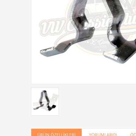
Artır
Azalt
ÜRÜN ÖZELLIKLERI
YORUMLAR
(0)
ÖD