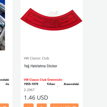
VW Classic Club
Yağ Hatırlatma Sticker
ndaki
VW Classic Club Üretimidir
 ile
1955-1979 Yılları Arasındaki
Kaplumbağa Modelleri İle Uyumludur
2-2067
et düz
1100-1200-1300-1302-1303
1.46 USD
Kaplumbağa Modelleri İle Uyumludur
ştir.
1960-1967 Yılları Arasındaki T1
Modelleri İle Uyumludur