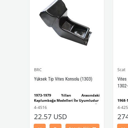
BRC
Scat
-1302-
Yüksek Tip Vites Konsolu (1303)
Vites
1302-
sındaki
1973-1979 Yılları Arasındaki
yumludur
Kaplumbağa Modelleri İle Uyumludur
1968
lumbağa
1303 Kaplumbağa Modelleri İle
Kaplu
4-4516
4-42
Uyumludur
1300
22.57 USD
27
ımı Siyah,
VWCC Parça No : 4-4516 OEM Parça No
Model
 iç mekân
: BRC30145 / P-B145
1968-
 sırasında
Ghia 