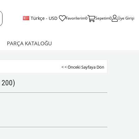
Türkçe - USD
Favorilerim
0
Sepetim
0
Üye Girişi
PARÇA KATALOĞU
< < Önceki Sayfaya Dön
 1200)