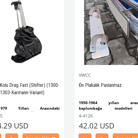
VWCC
 Kolu Drag Fast (Shifter) (1300-
Ön Plakalık Paslanmaz
1303-Karmann-Variant)
1950-1964 yılları arası
-1979 Yılları Arasındaki
kaplumbağa modelleri
mbağa Modelleri İle Uyumludur
uyumludur.
55
4-4126
-1302-1303 Kaplumbağa
VW logolu 2 adet ayak ve 1 ad
4.29 USD
42.02 USD
leri İle Uyumludur
plakalıktan oluşmaktadır.
1974 Yılları Arasındaki Karmann
Paslanmaz malzemeden üretilmi
Modelleri İle Uyumludur
VWC Parça No: 4-4126