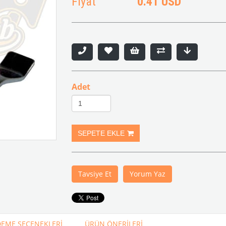
Fiyat
0.41 USD
Adet
Tavsiye Et
Yorum Yaz
EME SEÇENEKLERI
ÜRÜN ÖNERILERI