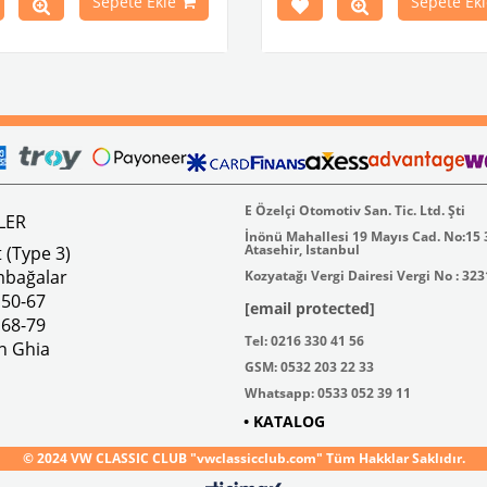
Sepete Ekle
Sepete Ekl
1973 Yılları Arasındaki Variant
leri İle Uyumludur
k 4 lbs / Boyutlar 15 × 8 × 5 inç
Parça No : 4-4255 OEM Parça
AC711500 / 80500
E Özelçi Otomotiv San. Tic. Ltd. Şti
LER
İnönü Mahallesi 19 Mayıs Cad. No:15
Atasehir, Istanbul
 (Type 3)
mbağalar
Kozyatağı Vergi Dairesi Vergi No : 32
 50-67
[email protected]
 68-79
Tel: 0216 330 41 56
n Ghia
GSM: 0532 203 22 33
Whatsapp: 0533 052 39 11
• KATALOG
© 2024 VW CLASSIC CLUB "vwclassicclub.com" Tüm Hakklar Saklıdır.