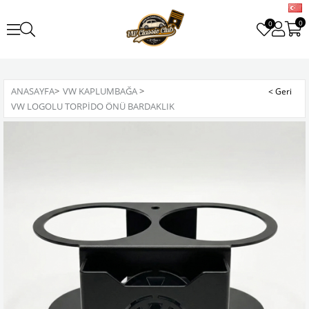
0
0
ANASAYFA
>
VW KAPLUMBAĞA
>
VW LOGOLU TORPIDO ÖNÜ BARDAKLIK