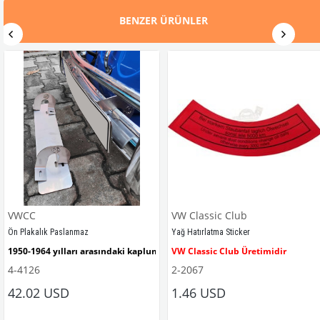
BENZER ÜRÜNLER
VWCC
VW Classic Club
Ön Plakalık Paslanmaz
Yağ Hatırlatma Sticker
1950-1964 yılları arasındaki kaplumbağa modelleri ile uyumludur. 
VW Classic Club Üretimidir
4-4126
2-2067
42.02 USD
1.46 USD
mbağa Modelleri İle Uyumludur
VW logolu 2 adet ayak ve 1 adet düz plakalıktan oluşmaktadır.
1955-1979 Yılları Arasındaki Kapl