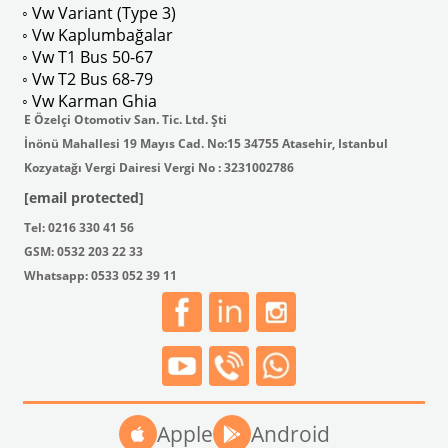
◦ Vw Variant (Type 3)
ak isteyenler için tercih edilir.
◦ Vw Kaplumbağalar
◦ Vw T1 Bus 50-67
◦ Vw T2 Bus 68-79
◦ Vw Karman Ghia
E Özelçi Otomotiv San. Tic. Ltd. Şti
İnönü Mahallesi 19 Mayıs Cad. No:15 34755 Atasehir, Istanbul
Kozyatağı Vergi Dairesi Vergi No : 3231002786
[email protected]
Tel: 0216 330 41 56
GSM: 0532 203 22 33
Whatsapp: 0533 052 39 11
Apple
Android