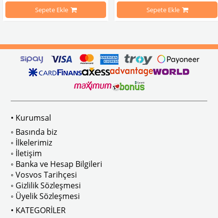
Sepete Ekle
Sepete Ekle
arını daha etkili şekilde kontrol etmek için tasarlanmış özel bir iç trim setidir. 
ri İle Uyumludur
Paslanmaz malzemeden üretilmiştir.
1100-1200-1300-1302-1303 Kaplum
ikler, sürüş esnasında doğrudan gelen güneş ışığını keserek görüş konforunu artı
n Ghia Modelleri İle Uyumludur
VWC Parça No: 4-4126
1960-1967 Yılları Arasındaki T1 Mo
 Modelleri İle Uyumludur
1968-1979 Yılları Arasındaki T2 Mo
• Kurumsal
 
T2 A ve T2 B Kasa İle Uyumludur
◦ Basında biz
◦ İlkelerimiz
◦ İletişim
◦ Banka ve Hesap Bilgileri
No : AC711500 / 80500
VWCC Parça No : 2-2067 OEM Parça 
◦ Vosvos Tarihçesi
◦ Gizlilik Sözleşmesi
◦ Üyelik Sözleşmesi
• KATEGORİLER