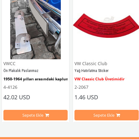
VWCC
VW Classic Club
Ön Plakalık Paslanmaz
Yağ Hatırlatma Sticker
1950-1964 yılları arasındaki kaplumbağa modelleri ile uyumludur. 
VW Classic Club Üretimidir
4-4126
2-2067
42.02 USD
1.46 USD
mbağa Modelleri İle Uyumludur
VW logolu 2 adet ayak ve 1 adet düz plakalıktan oluşmaktadır.
1955-1979 Yılları Arasındaki Kapl
Sepete Ekle
Sepete Ekle
arını daha etkili şekilde kontrol etmek için tasarlanmış özel bir iç trim setidir. 
ri İle Uyumludur
Paslanmaz malzemeden üretilmiştir.
1100-1200-1300-1302-1303 Kaplum