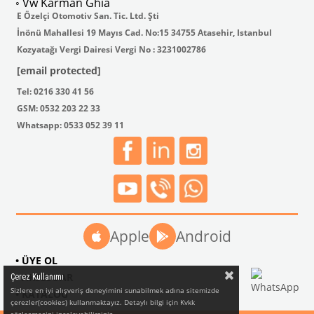
◦ Vw Karman Ghia
E Özelçi Otomotiv San. Tic. Ltd. Şti
İnönü Mahallesi 19 Mayıs Cad. No:15 34755 Atasehir, Istanbul
Kozyatağı Vergi Dairesi Vergi No : 3231002786
[email protected]
Tel: 0216 330 41 56
GSM: 0532 203 22 33
Whatsapp: 0533 052 39 11
Apple
Android
• ÜYE OL
• AKSESUAR
Çerez Kullanımı
Sizlere en iyi alışveriş deneyimini sunabilmek adına sitemizde
• KATALOG
çerezler(cookies) kullanmaktayız. Detaylı bilgi için Kvkk