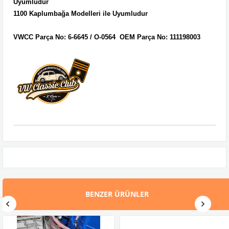
Uyumludur
1100 Kaplumbağa Modelleri ile Uyumludur
VWCC Parça No: 6-6645
/ O-0564 OEM Parça No:
111198003
BENZER ÜRÜNLER