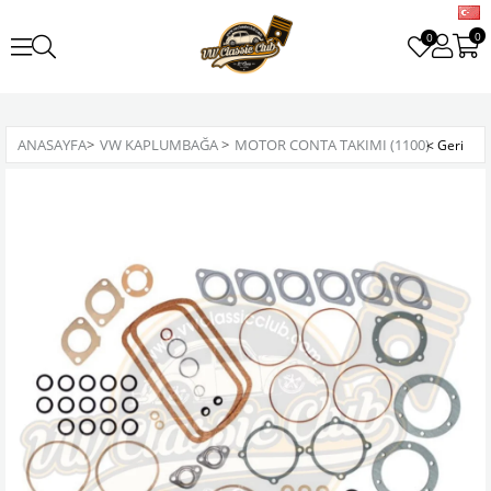
0
0
ANASAYFA
>
VW KAPLUMBAĞA
>
MOTOR CONTA TAKIMI (1100)