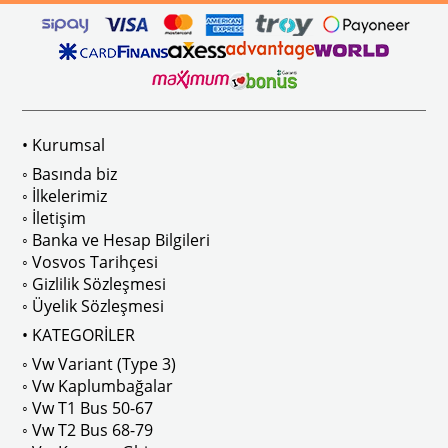
ikler, sürüş esnasında doğrudan gelen güneş ışığını keserek görüş konforunu artı
n Ghia Modelleri İle Uyumludur
VWC Parça No: 4-4126
1960-1967 Yılları Arasındaki T1 Mo
 Modelleri İle Uyumludur
1968-1979 Yılları Arasındaki T2 Mo
• Kurumsal
 
T2 A ve T2 B Kasa İle Uyumludur
◦ Basında biz
◦ İlkelerimiz
◦ İletişim
◦ Banka ve Hesap Bilgileri
No : AC711500 / 80500
VWCC Parça No : 2-2067 OEM Parça 
◦ Vosvos Tarihçesi
◦ Gizlilik Sözleşmesi
◦ Üyelik Sözleşmesi
• KATEGORİLER
◦ Vw Variant (Type 3)
ak isteyenler için tercih edilir.
◦ Vw Kaplumbağalar
◦ Vw T1 Bus 50-67
◦ Vw T2 Bus 68-79