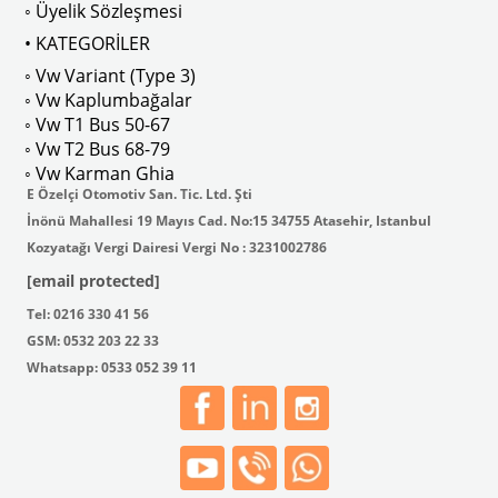
◦ Üyelik Sözleşmesi
• KATEGORİLER
◦ Vw Variant (Type 3)
◦ Vw Kaplumbağalar
◦ Vw T1 Bus 50-67
◦ Vw T2 Bus 68-79
◦ Vw Karman Ghia
E Özelçi Otomotiv San. Tic. Ltd. Şti
İnönü Mahallesi 19 Mayıs Cad. No:15 34755 Atasehir, Istanbul
Kozyatağı Vergi Dairesi Vergi No : 3231002786
[email protected]
Tel: 0216 330 41 56
GSM: 0532 203 22 33
Whatsapp: 0533 052 39 11