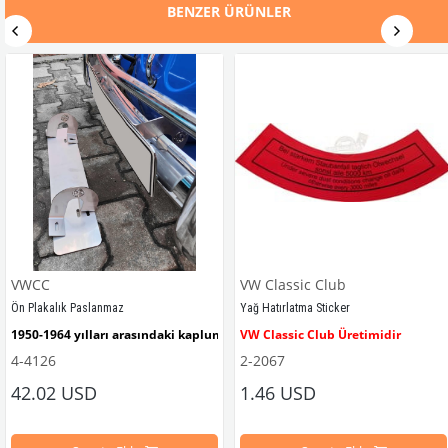
BENZER ÜRÜNLER
VWCC
VW Classic Club
Ön Plakalık Paslanmaz
Yağ Hatırlatma Sticker
1950-1964 yılları arasındaki kaplumbağa modelleri ile uyumludur. 
VW Classic Club Üretimidir
4-4126
2-2067
42.02 USD
1.46 USD
mbağa Modelleri İle Uyumludur
VW logolu 2 adet ayak ve 1 adet düz plakalıktan oluşmaktadır.
1955-1979 Yılları Arasındaki Kapl