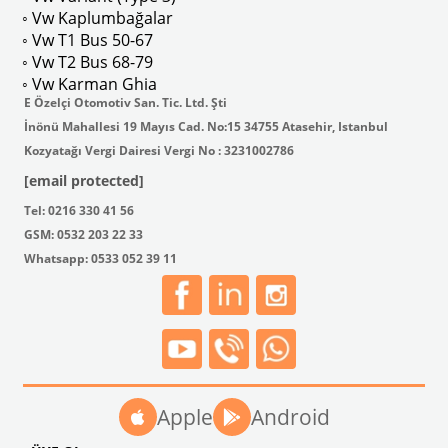
ak isteyenler için tercih edilir.
◦ Vw Kaplumbağalar
◦ Vw T1 Bus 50-67
◦ Vw T2 Bus 68-79
◦ Vw Karman Ghia
E Özelçi Otomotiv San. Tic. Ltd. Şti
İnönü Mahallesi 19 Mayıs Cad. No:15 34755 Atasehir, Istanbul
Kozyatağı Vergi Dairesi Vergi No : 3231002786
[email protected]
Tel: 0216 330 41 56
GSM: 0532 203 22 33
Whatsapp: 0533 052 39 11
Apple
Android