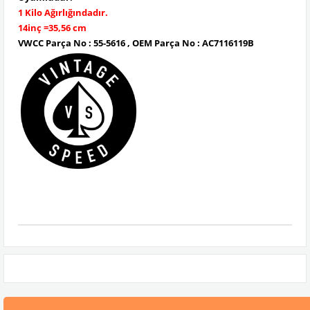
1 Kilo Ağırlığındadır.
14inç =35,56 cm
VWCC Parça No : 55-5616 , OEM Parça No : AC7116119B