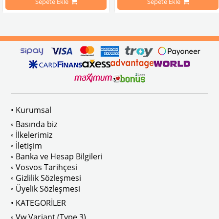
Sepete Ekle
Sepete Ekle
arını daha etkili şekilde kontrol etmek için tasarlanmış özel bir iç trim setidir. 
ri İle Uyumludur
Paslanmaz malzemeden üretilmiştir.
1100-1200-1300-1302-1303 Kaplum
ikler, sürüş esnasında doğrudan gelen güneş ışığını keserek görüş konforunu artı
n Ghia Modelleri İle Uyumludur
VWC Parça No: 4-4126
1960-1967 Yılları Arasındaki T1 Mo
 Modelleri İle Uyumludur
1968-1979 Yılları Arasındaki T2 Mo
• Kurumsal
 
T2 A ve T2 B Kasa İle Uyumludur
◦ Basında biz
◦ İlkelerimiz
◦ İletişim
◦ Banka ve Hesap Bilgileri
No : AC711500 / 80500
VWCC Parça No : 2-2067 OEM Parça 
◦ Vosvos Tarihçesi
◦ Gizlilik Sözleşmesi
◦ Üyelik Sözleşmesi
• KATEGORİLER
◦ Vw Variant (Type 3)